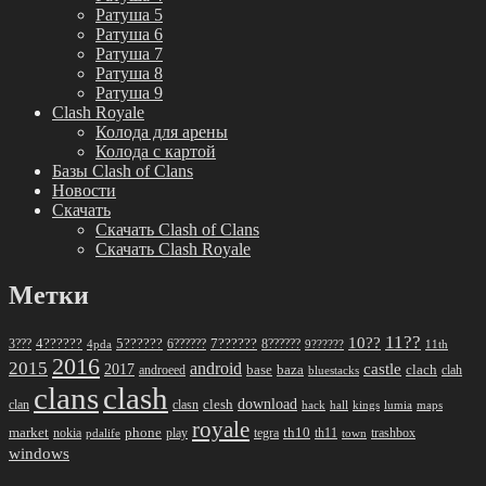
Ратуша 5
Ратуша 6
Ратуша 7
Ратуша 8
Ратуша 9
Clash Royale
Колода для арены
Колода с картой
Базы Clash of Clans
Новости
Скачать
Скачать Clash of Clans
Скачать Clash Royale
Метки
11??
10??
5??????
7??????
3???
4??????
6??????
8??????
4pda
9??????
11th
2016
2015
android
2017
castle
base
baza
clach
clah
androeed
bluestacks
clans
clash
download
clan
clesh
clasn
hack
kings
lumia
hall
maps
royale
market
phone
th10
nokia
play
tegra
th11
trashbox
pdalife
town
windows