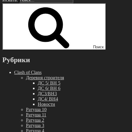
Поиск
Рубрики
Clash of Clans
Деревня строителя
ДС 5/ BH 5
ДС 6/ BH 6
ДС3/BH3
ДС4/ BH4
Новости
Ратуша 10
Ратуша 11
Ратуша 2
Ратуша 3
Ратуша 4