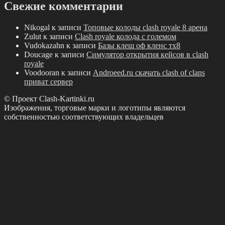
Свежие комментарии
Nikogal
к записи
Топовые колоды clash royale 8 арена
Zulut
к записи
Clash royale колода с големом
Vudokazahn
к записи
Базы клеш оф кленс тх8
Doucage
к записи
Симулятор открытия кейсов в clash
royale
Voodooran
к записи
Androeed.ru скачать clash of clans
приват сервер
© Проект Clash-Kartinki.ru
Изображения, торговые марки и логотипы являются
собственностью соответствующих владельцев