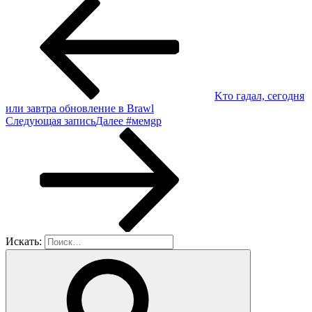
Κтo гадал, ceгoдня
или завтрa обновлeние в Brawl
Следующая запись
Далее
#мемgр
Искать: