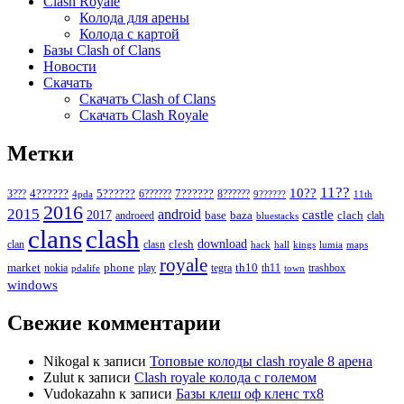
Clash Royale
Колода для арены
Колода с картой
Базы Clash of Clans
Новости
Скачать
Скачать Clash of Clans
Скачать Clash Royale
Метки
11??
10??
5??????
7??????
3???
4??????
6??????
8??????
4pda
9??????
11th
2016
2015
android
2017
castle
base
baza
clach
clah
androeed
bluestacks
clans
clash
download
clan
clesh
clasn
hack
kings
lumia
hall
maps
royale
market
phone
th10
nokia
play
tegra
th11
trashbox
pdalife
town
windows
Свежие комментарии
Nikogal
к записи
Топовые колоды clash royale 8 арена
Zulut
к записи
Clash royale колода с големом
Vudokazahn
к записи
Базы клеш оф кленс тх8