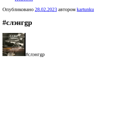
Опубликовано
28.02.2023
автором
kartunku
#cлэнгgр
#cлэнгgр