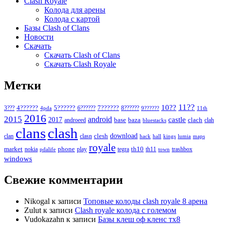
Clash Royale
Колода для арены
Колода с картой
Базы Clash of Clans
Новости
Скачать
Скачать Clash of Clans
Скачать Clash Royale
Метки
11??
10??
5??????
7??????
3???
4??????
6??????
8??????
4pda
9??????
11th
2016
2015
android
2017
castle
base
baza
clach
clah
androeed
bluestacks
clans
clash
download
clan
clesh
clasn
hack
kings
lumia
hall
maps
royale
market
phone
th10
nokia
play
tegra
th11
trashbox
pdalife
town
windows
Свежие комментарии
Nikogal
к записи
Топовые колоды clash royale 8 арена
Zulut
к записи
Clash royale колода с големом
Vudokazahn
к записи
Базы клеш оф кленс тх8