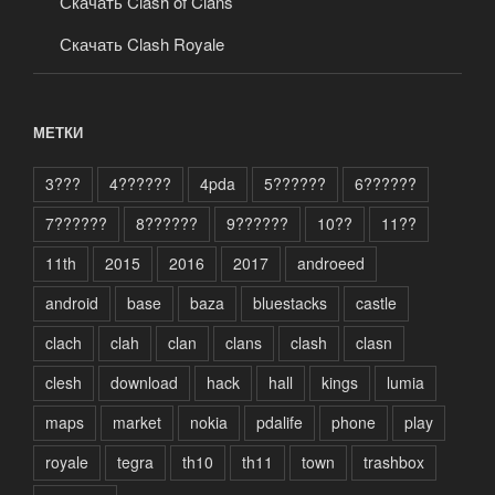
Скачать Clash of Clans
Скачать Clash Royale
МЕТКИ
3???
4??????
4pda
5??????
6??????
7??????
8??????
9??????
10??
11??
11th
2015
2016
2017
androeed
android
base
baza
bluestacks
castle
clach
clah
clan
clans
clash
clasn
clesh
download
hack
hall
kings
lumia
maps
market
nokia
pdalife
phone
play
royale
tegra
th10
th11
town
trashbox