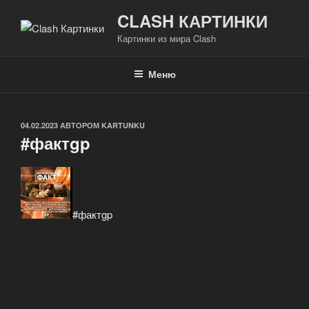
Перейти
CLASH КАРТИНКИ
к
Картинки из мира Clash
содержимому
Меню
ОПУБЛИКОВАНО
04.02.2023
АВТОРОМ
KARTUNKU
#фактgp
#фактgp