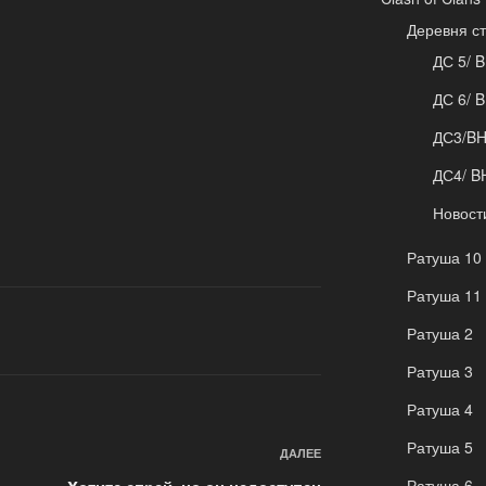
Деревня с
ДС 5/ B
ДС 6/ B
ДС3/B
ДС4/ B
Новост
Ратуша 10
Ратуша 11
Ратуша 2
Ратуша 3
Ратуша 4
Ратуша 5
Следующая
ДАЛЕЕ
запись
Ратуша 6