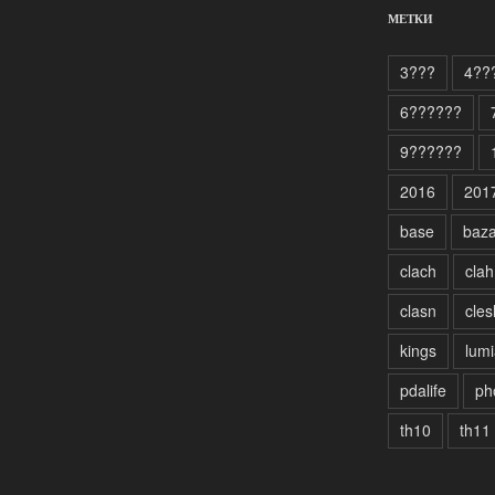
МЕТКИ
3???
4??
6??????
9??????
2016
201
base
baz
clach
clah
clasn
cles
kings
lumi
pdalife
ph
th10
th11