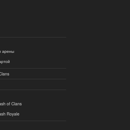
я арены
артой
Clans
ash of Clans
ash Royale