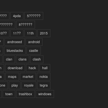
????
4pda
5??????
7??????
8??????
10??
11??
11th
2015
7
androeed
android
a
bluestacks
castle
clan
clans
clash
h
download
hack
hall
a
maps
market
nokia
one
play
royale
tegra
town
trashbox
windows