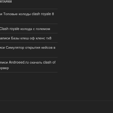
НТАРИИ
си
Топовые колоды clash royale 8
Clash royale колода с големом
записи
Базы клеш оф кленс тх8
иси
Симулятор открытия кейсов в
аписи
Androeed.ru скачать clash of
ервер