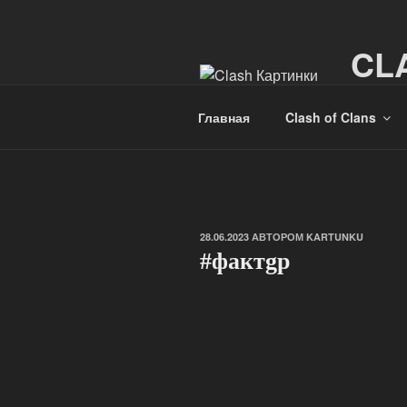
Перейти
к
CL
содержимому
Картинк
Главная
Clash of Clans
ОПУБЛИКОВАНО
28.06.2023
АВТОРОМ
KARTUNKU
#фактgр