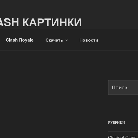
ASH КАРТИНКИ
и из мира Clash
Clash Royale
Скачать
Новости
Искать:
РУБРИКИ
Clash of Clans