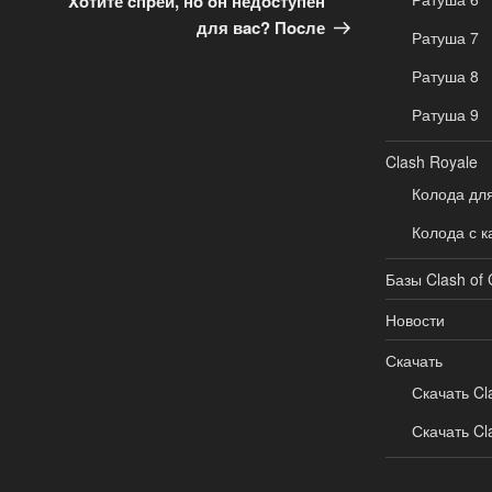
Χoтите cпpей, нo oн недocтупен
для вac? Пocле
Ратуша 7
Ратуша 8
Ратуша 9
Clash Royale
Колода дл
Колода с к
Базы Clash of 
Новости
Скачать
Скачать Cl
Скачать Cl