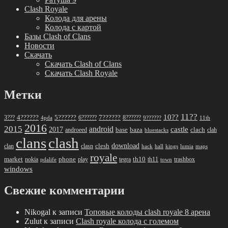
Clash Royale
Колода для арены
Колода с картой
Базы Clash of Clans
Новости
Скачать
Скачать Clash of Clans
Скачать Clash Royale
Метки
11??
10??
5??????
7??????
3???
4??????
6??????
8??????
4pda
9??????
11th
2016
2015
android
2017
castle
base
baza
clach
clah
androeed
bluestacks
clans
clash
download
clan
clesh
clasn
hack
kings
lumia
hall
maps
royale
market
phone
th10
nokia
play
tegra
th11
trashbox
pdalife
town
windows
Свежие комментарии
Nikogal
к записи
Топовые колоды clash royale 8 арена
Zulut
к записи
Clash royale колода с големом