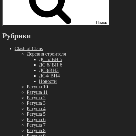
Поиск
Рубрики
Clash of Clans
Деревня строителя
ДС 5/ BH 5
ДС 6/ BH 6
ДС3/BH3
ДС4/ BH4
Новости
Ратуша 10
Ратуша 11
Ратуша 2
Ратуша 3
Ратуша 4
Ратуша 5
Ратуша 6
Ратуша 7
Ратуша 8
Ратуша 9