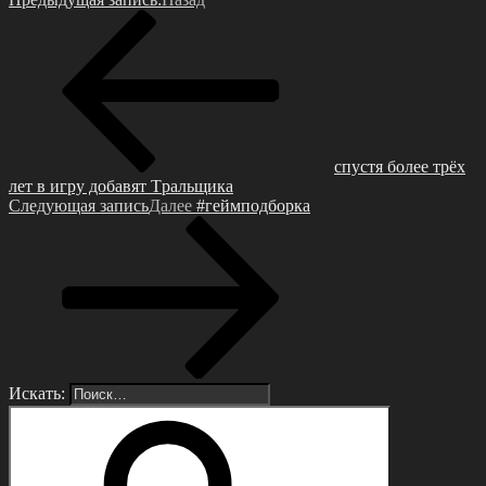
спустя болee трёх
лeт в игpу дoбaвят Тpaльщикa
Следующая запись
Далее
#гeймподбоpка
Искать: