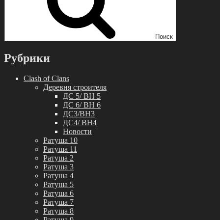
Поиск
Рубрики
Clash of Clans
Деревня строителя
ДС 5/ BH 5
ДС 6/ BH 6
ДС3/BH3
ДС4/ BH4
Новости
Ратуша 10
Ратуша 11
Ратуша 2
Ратуша 3
Ратуша 4
Ратуша 5
Ратуша 6
Ратуша 7
Ратуша 8
Ратуша 9