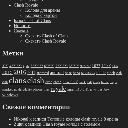
Clash Royale
Колода для арены
Колода с картой
Базы Clash of Clans
Новости
Скачать
Скачать Clash of Clans
Скачать Clash Royale
Метки
11??
10??
5??????
7??????
3???
4??????
6??????
8??????
4pda
9??????
11th
2016
2015
android
2017
castle
base
baza
clach
clah
androeed
bluestacks
clans
clash
download
clan
clesh
clasn
hack
kings
lumia
hall
maps
royale
market
phone
th10
nokia
play
tegra
th11
trashbox
pdalife
town
windows
Свежие комментарии
Nikogal
к записи
Топовые колоды clash royale 8 арена
Zulut
к записи
Clash royale колода с големом