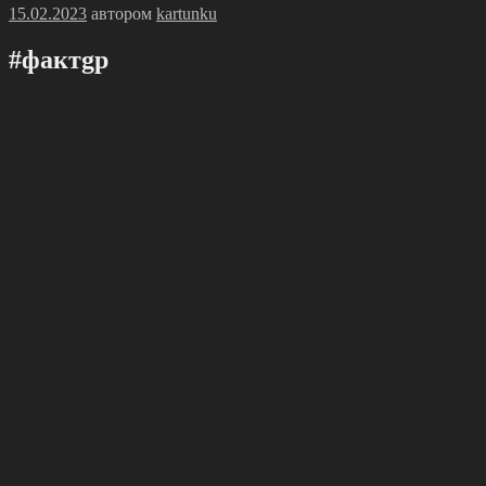
Опубликовано
15.02.2023
автором
kartunku
#фактgр