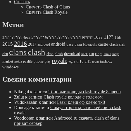
Скачать
Скачать Clash of Clans
Скачать Clash Royale
Метки
11??
10??
5??????
7??????
3???
4??????
6??????
8??????
4pda
9??????
11th
2016
2015
android
2017
castle
base
baza
clach
clah
androeed
bluestacks
clans
clash
download
clan
clesh
clasn
hack
kings
lumia
hall
maps
royale
market
phone
th10
nokia
play
tegra
th11
trashbox
pdalife
town
windows
Свежие комментарии
Nikogal
к записи
Топовые колоды clash royale 8 арена
Zulut
к записи
Clash royale колода с големом
Vudokazahn
к записи
Базы клеш оф кленс тх8
Doucage
к записи
Симулятор открытия кейсов в clash
royale
Voodooran
к записи
Androeed.ru скачать clash of clans
приват сервер