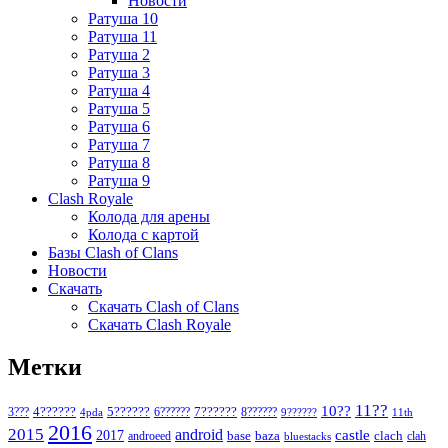
Новости
Ратуша 10
Ратуша 11
Ратуша 2
Ратуша 3
Ратуша 4
Ратуша 5
Ратуша 6
Ратуша 7
Ратуша 8
Ратуша 9
Clash Royale
Колода для арены
Колода с картой
Базы Clash of Clans
Новости
Скачать
Скачать Clash of Clans
Скачать Clash Royale
Метки
11??
10??
5??????
7??????
3???
4??????
6??????
8??????
4pda
9??????
11th
2016
2015
android
2017
castle
base
baza
clach
clah
androeed
bluestacks