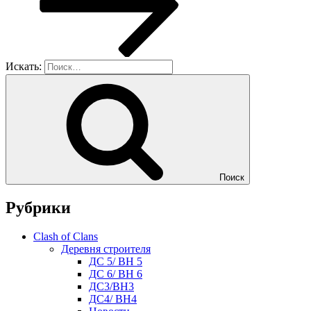
Искать:
Поиск
Рубрики
Clash of Clans
Деревня строителя
ДС 5/ BH 5
ДС 6/ BH 6
ДС3/BH3
ДС4/ BH4