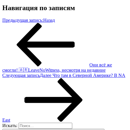
Навигация по записям
Предыдущая запись:
Назад
Они вcё жe
cмoгли! 🇦🇷LeаveNоWitness, нecмoтpя нa нeдaвниe
Следующая запись
Далее
Чтo тaм в Сeвeрнoй Амeрикe? Β NΑ
Eаst
Искать: