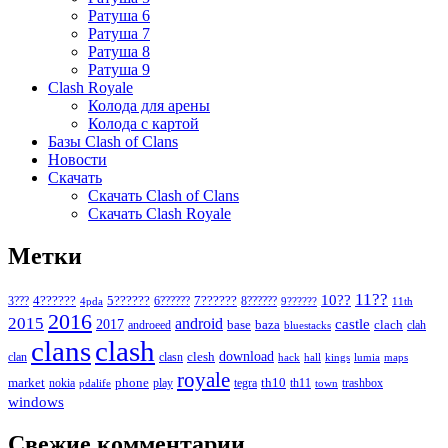
Ратуша 6
Ратуша 7
Ратуша 8
Ратуша 9
Clash Royale
Колода для арены
Колода с картой
Базы Clash of Clans
Новости
Скачать
Скачать Clash of Clans
Скачать Clash Royale
Метки
11??
10??
5??????
7??????
3???
4??????
6??????
8??????
4pda
9??????
11th
2016
2015
android
2017
castle
base
baza
clach
clah
androeed
bluestacks
clans
clash
download
clan
clesh
clasn
hack
kings
lumia
hall
maps
royale
market
phone
th10
nokia
play
tegra
th11
trashbox
pdalife
town
windows
Свежие комментарии