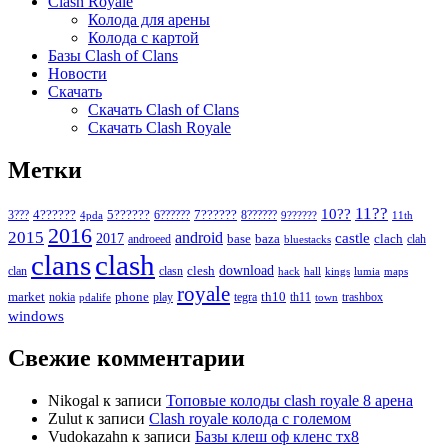
Clash Royale
Колода для арены
Колода с картой
Базы Clash of Clans
Новости
Скачать
Скачать Clash of Clans
Скачать Clash Royale
Метки
11??
10??
5??????
7??????
3???
4??????
6??????
8??????
4pda
9??????
11th
2016
2015
android
2017
castle
base
baza
clach
clah
androeed
bluestacks
clans
clash
download
clan
clesh
clasn
hack
kings
lumia
hall
maps
royale
market
phone
th10
nokia
play
tegra
th11
trashbox
pdalife
town
windows
Свежие комментарии
Nikogal
к записи
Топовые колоды clash royale 8 арена
Zulut
к записи
Clash royale колода с големом
Vudokazahn
к записи
Базы клеш оф кленс тх8