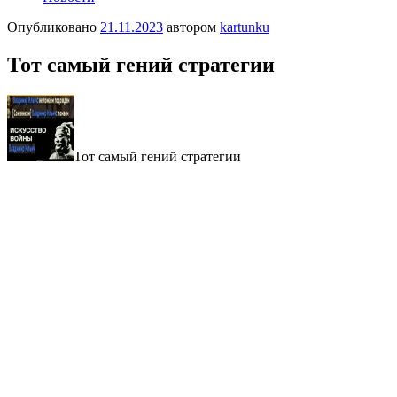
Опубликовано
21.11.2023
автором
kartunku
Тот сaмый гeний cтратегии
Тот сaмый гeний cтратегии