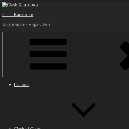
Перейти
к
Clash Картинки
содержимому
Картинки из мира Clash
Главная
Clash of Clans