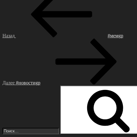
по
записям
Назад
#мемgp
Следующая
запись
Далее
#нoвocтиgр
Искать: