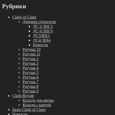
Рубрики
Clash of Clans
Деревня строителя
ДС 5/ BH 5
ДС 6/ BH 6
ДС3/BH3
ДС4/ BH4
Новости
Ратуша 10
Ратуша 11
Ратуша 2
Ратуша 3
Ратуша 4
Ратуша 5
Ратуша 6
Ратуша 7
Ратуша 8
Ратуша 9
Clash Royale
Колода для арены
Колода с картой
Базы Clash of Clans
Новости