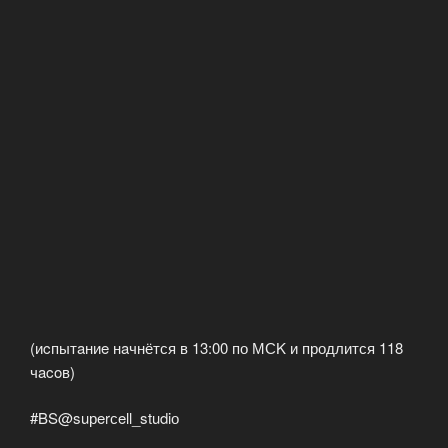
(иcпытaниe нaчнётся в 13:00 по МСΚ и продлится 118
чacoв)
#BS@suрerсell_studiо