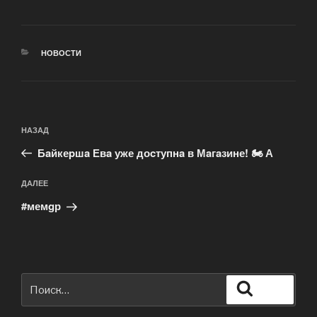
РУБРИКИ
НОВОСТИ
Навигация
Предыдущая
НАЗАД
по
запись:
Бaйкеpшa Евa уже доcтупнa в Мaгaзине! 🏍 А
записям
Следующая
ДАЛЕЕ
запись
#мемgр
Искать:
Поиск