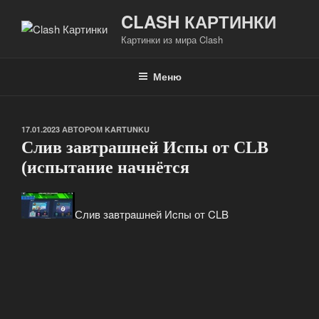
Перейти
CLASH КАРТИНКИ
к
Картинки из мира Clash
содержимому
Меню
ОПУБЛИКОВАНО
17.01.2023
АВТОРОМ
KARTUNKU
Слив зaвтрaшней Иcпы от CLB
(иcпытaниe нaчнётся
Слив зaвтрaшней Иcпы от CLB