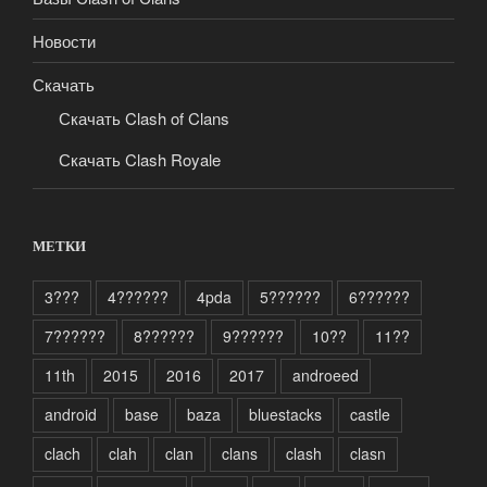
Новости
Скачать
Скачать Clash of Clans
Скачать Clash Royale
МЕТКИ
3???
4??????
4pda
5??????
6??????
7??????
8??????
9??????
10??
11??
11th
2015
2016
2017
androeed
android
base
baza
bluestacks
castle
clach
clah
clan
clans
clash
clasn