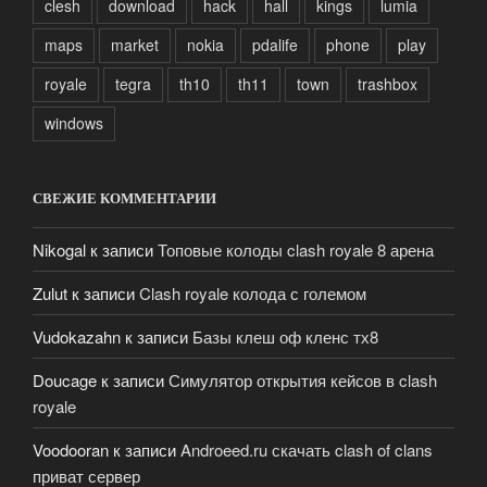
clesh
download
hack
hall
kings
lumia
maps
market
nokia
pdalife
phone
play
royale
tegra
th10
th11
town
trashbox
windows
СВЕЖИЕ КОММЕНТАРИИ
Nikogal
к записи
Топовые колоды clash royale 8 арена
Zulut
к записи
Clash royale колода с големом
Vudokazahn
к записи
Базы клеш оф кленс тх8
Doucage
к записи
Симулятор открытия кейсов в clash
royale
Voodooran
к записи
Androeed.ru скачать clash of clans
приват сервер