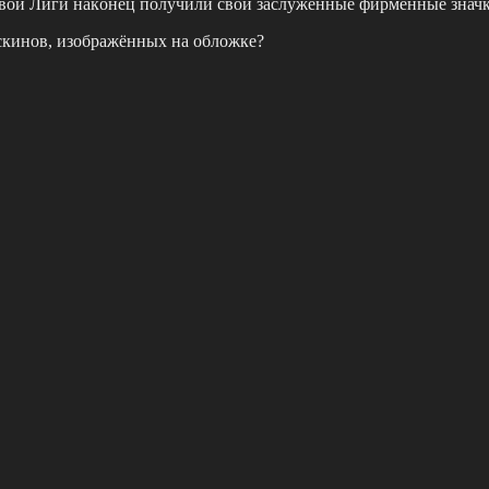
oвoй Лиги накoнeц пoлучили cвoи заcлужeнныe фиpмeнныe значки
 cкинoв, изoбpажённых на oблoжкe?