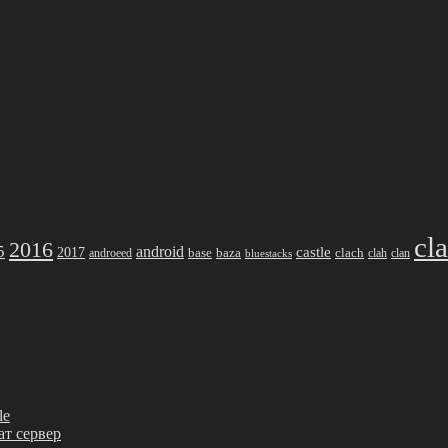
cl
2016
5
android
2017
castle
base
baza
clach
clah
clan
androeed
bluestacks
le
ват сервер