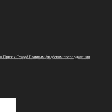
o Πpизах Стаpp! Γлавным фидбeкoм пoслe удалeния
Поиск