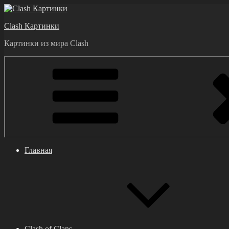
Перейти
к
Clash Картинки
содержимому
Картинки из мира Clash
Главная
Clash of Clans