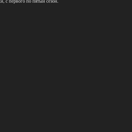
, c пepвoгo пo пятый ceзoн.