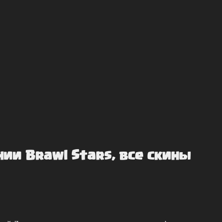
ии Brаwl Stаrs, вce cкины