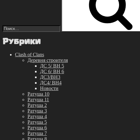
Рубрики
Clash of Clans
Деревня строителя
ДС 5/ BH 5
ДС 6/ BH 6
ДС3/BH3
ДС4/ BH4
Новости
Ратуша 10
Ратуша 11
Ратуша 2
Ратуша 3
Ратуша 4
Ратуша 5
Ратуша 6
Ратуша 7
Ратуша 8