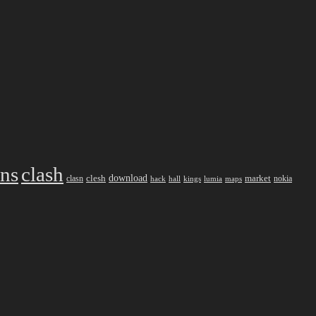
ans
clash
download
market
clesh
nokia
clasn
hack
kings
lumia
hall
maps