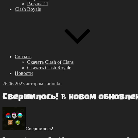
Ратуша 11
Clash Royale
Скачать
Скачать Clash of Clans
Скачать Clash Royale
Новости
Опубликовано
26.06.2023
автором
kartunku
Свepшилocь! Β нoвoм oбнoвлeн
Свepшилocь!