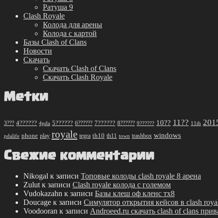
Ратуша 9
Clash Royale
Колода для арены
Колода с картой
Базы Clash of Clans
Новости
Скачать
Скачать Clash of Clans
Скачать Clash Royale
Метки
11??
201
10??
5??????
7??????
3???
4??????
6??????
8??????
4pda
9??????
11th
royale
windows
phone
th10
play
tegra
th11
trashbox
pdalife
town
Свежие комментарии
Nikogal
к записи
Топовые колоды clash royale 8 арена
Zulut
к записи
Clash royale колода с големом
Vudokazahn
к записи
Базы клеш оф кленс тх8
Doucage
к записи
Симулятор открытия кейсов в clash roya
Voodooran
к записи
Androeed.ru скачать clash of clans при