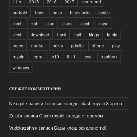
11th
2015
2016
2017
androeed
android
base
baza
bluestacks
castle
clach
clah
clan
clans
clash
clasn
clesh
download
hack
hall
kings
lumia
maps
market
nokia
pdalife
phone
play
royale
tegra
th10
th11
town
trashbox
windows
СВЕЖИЕ КОММЕНТАРИИ
Nikogal
к записи
Топовые колоды clash royale 8 арена
Zulut
к записи
Clash royale колода с големом
Vudokazahn
к записи
Базы клеш оф кленс тх8