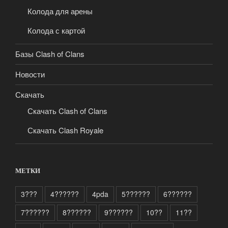
Колода для арены
Колода с картой
Базы Clash of Clans
Новости
Скачать
Скачать Clash of Clans
Скачать Clash Royale
МЕТКИ
3???
4??????
4pda
5??????
6??????
7??????
8??????
9??????
10??
11??