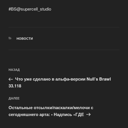
#BS@supercell_studio
РУБРИКИ
НОВОСТИ
Навигация
Предыдущая
НАЗАД
по
запись:
Что уже сделано в альфа-версии Null’s Brawl
записям
33.118
Следующая
ДАЛЕЕ
запись
Остальные отсылки/пасхалки/мелочи с
сегодняшнего арта: • Надпись «ГДЕ