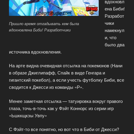
вдохновл
ена Биби!
Разработ
чики
Пришло время отгадывать кем была
намекнул
вдохновлена Биби! Разработчики
и, что
было два
источника вдохновления.
На арте видна очевидная отсылка на покемонов (Нани
в образе Джиглипафф, Спайк в виде Генгара и
гигантский покебол), а если учесть футболку Биби, все
сводится к Джесси из команды «Р».
Менее заметная отсылка — татуировка вокруг правого
глаза, точь-в-точь как у Фэйт Коннорс из серии игр
«Ьшккщкэы Увпу»
С Фэйт-то все понятно, но вот что в Биби от Джесси?