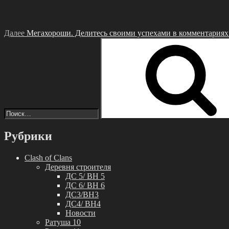
Далее
Мегахороши. Делитесь своими успехами в комментариях
Искать:
Рубрики
Clash of Clans
Деревня строителя
ДС 5/ BH 5
ДС 6/ BH 6
ДС3/BH3
ДС4/ BH4
Новости
Ратуша 10