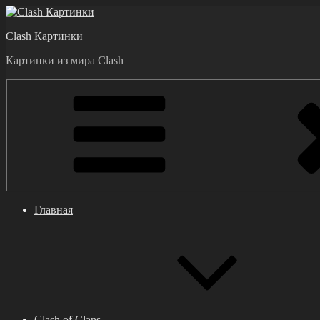
Перейти
к
Clash Картинки
содержимому
Картинки из мира Clash
Главная
Clash of Clans