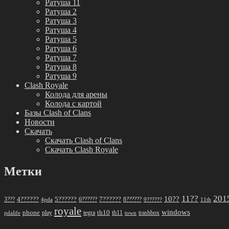
Ратуша 11
Ратуша 2
Ратуша 3
Ратуша 4
Ратуша 5
Ратуша 6
Ратуша 7
Ратуша 8
Ратуша 9
Clash Royale
Колода для арены
Колода с картой
Базы Clash of Clans
Новости
Скачать
Скачать Clash of Clans
Скачать Clash Royale
Метки
11??
201
10??
5??????
7??????
3???
4??????
6??????
8??????
4pda
9??????
11th
royale
windows
phone
th10
play
tegra
th11
trashbox
pdalife
town