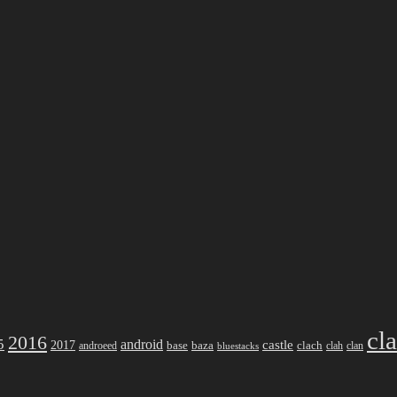
cl
2016
5
android
2017
castle
base
baza
clach
clah
clan
androeed
bluestacks