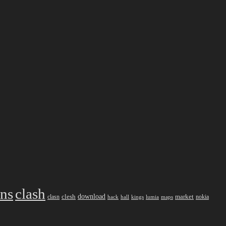
ans
clash
download
market
clesh
nokia
clasn
hack
kings
lumia
hall
maps