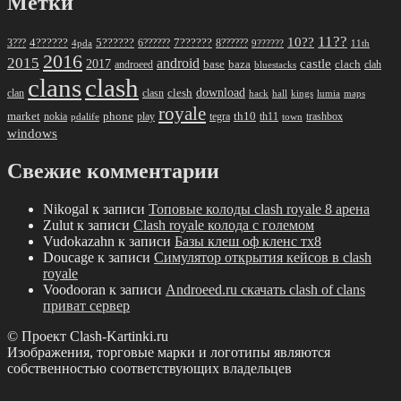
Метки
11??
10??
5??????
7??????
3???
4??????
6??????
8??????
4pda
9??????
11th
2016
2015
android
2017
castle
base
baza
clach
clah
androeed
bluestacks
clans
clash
download
clan
clesh
clasn
hack
kings
lumia
hall
maps
royale
market
phone
th10
nokia
play
tegra
th11
trashbox
pdalife
town
windows
Свежие комментарии
Nikogal
к записи
Топовые колоды clash royale 8 арена
Zulut
к записи
Clash royale колода с големом
Vudokazahn
к записи
Базы клеш оф кленс тх8
Doucage
к записи
Симулятор открытия кейсов в clash
royale
Voodooran
к записи
Androeed.ru скачать clash of clans
приват сервер
© Проект Clash-Kartinki.ru
Изображения, торговые марки и логотипы являются
собственностью соответствующих владельцев