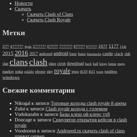
Новости
Скачать
Скачать Clash of Clans
Скачать Clash Royale
Метки
11??
10??
5??????
7??????
3???
4??????
6??????
8??????
4pda
9??????
11th
2016
2015
android
2017
castle
base
baza
clach
clah
androeed
bluestacks
clans
clash
download
clan
clesh
clasn
hack
kings
lumia
hall
maps
royale
market
phone
th10
nokia
play
tegra
th11
trashbox
pdalife
town
windows
Свежие комментарии
Nikogal
к записи
Топовые колоды clash royale 8 арена
Zulut
к записи
Clash royale колода с големом
Vudokazahn
к записи
Базы клеш оф кленс тх8
Doucage
к записи
Симулятор открытия кейсов в clash
royale
Voodooran
к записи
Androeed.ru скачать clash of clans
приват сервер