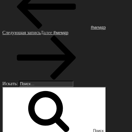
#мeмgp
Следующая запись
Далее
#мемgp
Искать:
Поиск