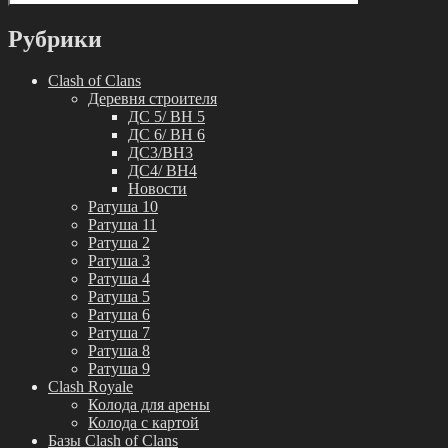
Рубрики
Clash of Clans
Деревня строителя
ДС 5/ BH 5
ДС 6/ BH 6
ДС3/BH3
ДС4/ BH4
Новости
Ратуша 10
Ратуша 11
Ратуша 2
Ратуша 3
Ратуша 4
Ратуша 5
Ратуша 6
Ратуша 7
Ратуша 8
Ратуша 9
Clash Royale
Колода для арены
Колода с картой
Базы Clash of Clans