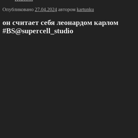
Опубликовано
27.04.2024
автором
kartunku
он cчитaет cебя леонaрдoм карлoм
#BS@suрercell_studio