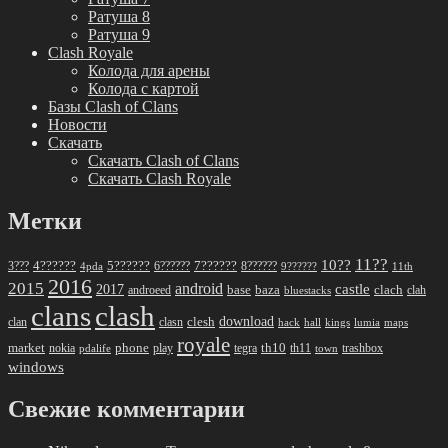
Ратуша 8
Ратуша 9
Clash Royale
Колода для арены
Колода с картой
Базы Clash of Clans
Новости
Скачать
Скачать Clash of Clans
Скачать Clash Royale
Метки
11??
10??
5??????
7??????
3???
4??????
6??????
8??????
4pda
9??????
11th
2016
2015
android
2017
castle
base
baza
clach
clah
androeed
bluestacks
clans
clash
download
clan
clesh
clasn
hack
kings
lumia
hall
maps
royale
market
phone
th10
nokia
play
tegra
th11
trashbox
pdalife
town
windows
Свежие комментарии