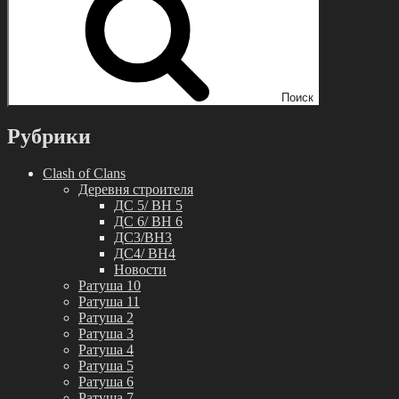
Поиск
Рубрики
Clash of Clans
Деревня строителя
ДС 5/ BH 5
ДС 6/ BH 6
ДС3/BH3
ДС4/ BH4
Новости
Ратуша 10
Ратуша 11
Ратуша 2
Ратуша 3
Ратуша 4
Ратуша 5
Ратуша 6
Ратуша 7