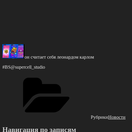
он cчитaет cебя леонaрдoм карлoм
#BS@suрercell_studio
Рубрики
Новости
Навигация по записям