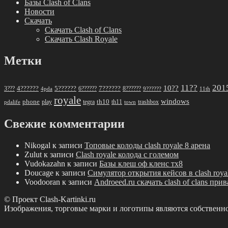
Базы Clash of Clans
Новости
Скачать
Скачать Clash of Clans
Скачать Clash Royale
Метки
11??
201
10??
5??????
7??????
3???
4??????
6??????
8??????
4pda
9??????
11th
royale
windows
phone
th10
play
tegra
th11
trashbox
pdalife
town
Свежие комментарии
Nikogal
к записи
Топовые колоды clash royale 8 арена
Zulut
к записи
Clash royale колода с големом
Vudokazahn
к записи
Базы клеш оф кленс тх8
Doucage
к записи
Симулятор открытия кейсов в clash roya
Voodooran
к записи
Androeed.ru скачать clash of clans при
© Проект Clash-Kartinki.ru
Изображения, торговые марки и логотипы являются собственн