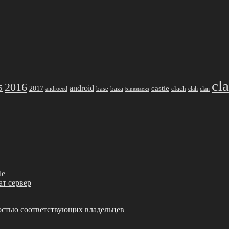
cl
2016
5
android
2017
castle
base
baza
clach
clah
clan
androeed
bluestacks
le
ват сервер
остью соответствующих владельцев