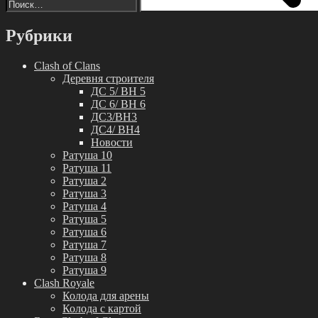
Рубрики
Clash of Clans
Деревня строителя
ДС 5/ BH 5
ДС 6/ BH 6
ДС3/BH3
ДС4/ BH4
Новости
Ратуша 10
Ратуша 11
Ратуша 2
Ратуша 3
Ратуша 4
Ратуша 5
Ратуша 6
Ратуша 7
Ратуша 8
Ратуша 9
Clash Royale
Колода для арены
Колода с картой