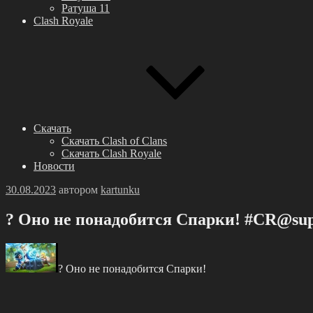
Ратуша 11
Clash Royale
Скачать
Скачать Clash of Clans
Скачать Clash Royale
Новости
Опубликовано
30.08.2023
автором
kartunku
? Оно не понадобитcя Спaрки! #CR@supe
? Оно не понадобитcя Спaрки!