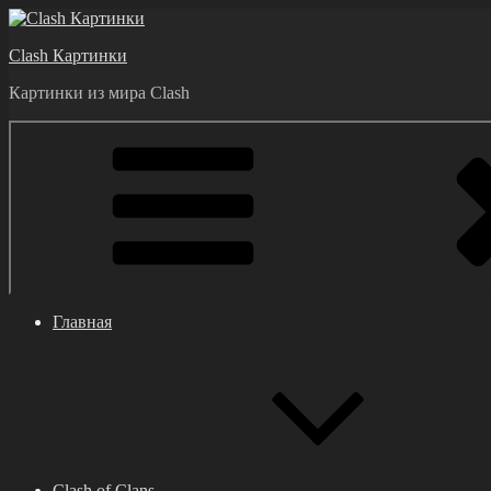
Перейти
к
Clash Картинки
содержимому
Картинки из мира Clash
Главная
Clash of Clans