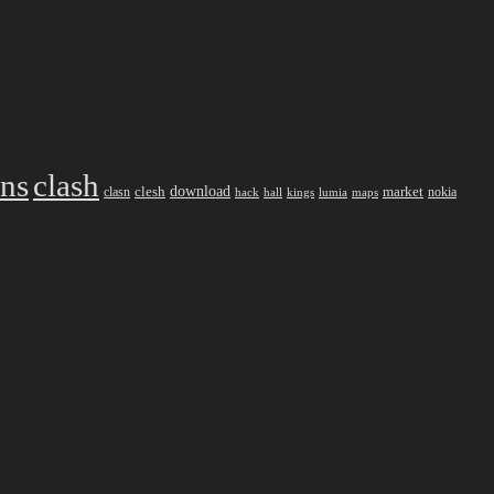
ans
clash
download
market
clesh
nokia
clasn
hack
kings
lumia
hall
maps