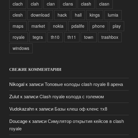
clach
clah
clan
clans
clash
clasn
clesh
download
hack
hall
kings
lumia
maps
market
nokia
pdalife
phone
play
royale
tegra
th10
th11
town
trashbox
windows
СВЕЖИЕ КОММЕНТАРИИ
Nikogal
к записи
Топовые колоды clash royale 8 арена
Zulut
к записи
Clash royale колода с големом
Vudokazahn
к записи
Базы клеш оф кленс тх8
Doucage
к записи
Симулятор открытия кейсов в clash
royale