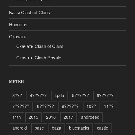
Базы Clash of Clans
Новости
Скачать
Скачать Clash of Clans
Скачать Clash Royale
МЕТКИ
3???
4??????
4pda
5??????
6??????
7??????
8??????
9??????
10??
11??
11th
2015
2016
2017
androeed
android
base
baza
bluestacks
castle