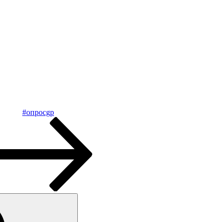
#опpосgp