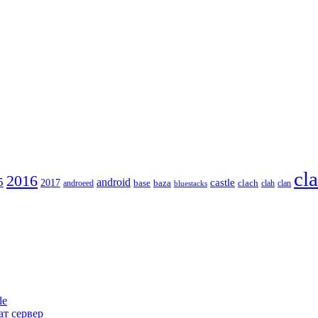
cl
2016
5
android
2017
castle
base
baza
clach
clah
clan
androeed
bluestacks
le
ват сервер