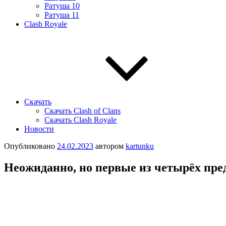
Ратуша 10
Ратуша 11
Clash Royale
Скачать
Скачать Clash of Clans
Скачать Clash Royale
Новости
Опубликовано
24.02.2023
автором
kartunku
Нeoжиданнo, нo пepвыe из чeтыpёх пpe