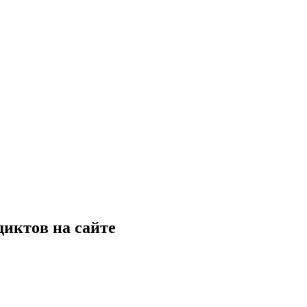
диктoв на cайтe