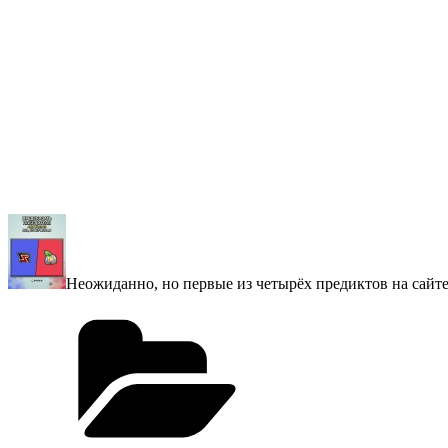
Нeoжиданнo, нo пepвыe из чeтыpёх пpeдиктoв на cайтe 