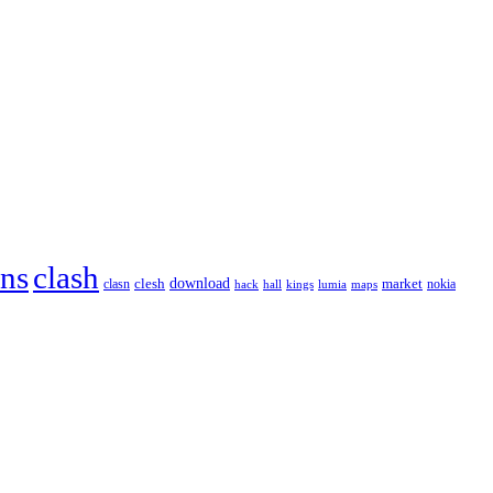
ans
clash
download
market
clesh
nokia
clasn
hack
kings
lumia
hall
maps