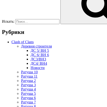
Искать:
Рубрики
Clash of Clans
Деревня строителя
ДС 5/ BH 5
ДС 6/ BH 6
ДС3/BH3
ДС4/ BH4
Новости
Ратуша 10
Ратуша 11
Ратуша 2
Ратуша 3
Ратуша 4
Ратуша 5
Ратуша 6
Ратуша 7
Ратуша 8