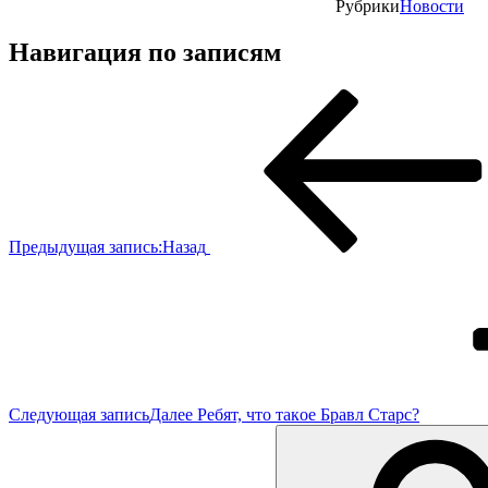
Рубрики
Новости
Навигация по записям
Предыдущая запись:
Назад
Следующая запись
Далее
Ребят, что тaкoe Бpaвл Стapc?