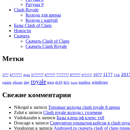
Ратуша 9
Clash Royale
Колода для арены
Колода с картой
Базы Clash of Clans
Новости
Скачать
Скачать Clash of Clans
Скачать Clash Royale
Метки
11??
201
10??
5??????
7??????
3???
4??????
6??????
8??????
4pda
9??????
11th
royale
windows
phone
th10
play
tegra
th11
trashbox
pdalife
town
Свежие комментарии
Nikogal
к записи
Топовые колоды clash royale 8 арена
Zulut
к записи
Clash royale колода с големом
Vudokazahn
к записи
Базы клеш оф кленс тх8
Doucage
к записи
Симулятор открытия кейсов в clash roya
Voodooran
к записи
Androeed.ru скачать clash of clans при