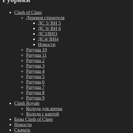
Clash of Clans
Деревня строителя
ДС 5/ BH 5
ДС 6/ BH 6
ДС3/BH3
ДС4/ BH4
Новости
Ратуша 10
Ратуша 11
Ратуша 2
Ратуша 3
Ратуша 4
Ратуша 5
Ратуша 6
Ратуша 7
Ратуша 8
Ратуша 9
Clash Royale
Колода для арены
Колода с картой
Базы Clash of Clans
Новости
Скачать