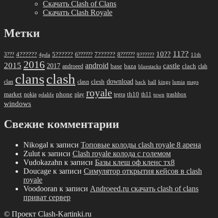
Скачать Clash of Clans
Скачать Clash Royale
Метки
11??
10??
5??????
7??????
3???
4??????
6??????
8??????
4pda
9??????
11th
2016
2015
android
2017
castle
base
baza
clach
clah
androeed
bluestacks
clans
clash
download
clan
clesh
clasn
hack
kings
lumia
hall
maps
royale
market
phone
th10
nokia
play
tegra
th11
trashbox
pdalife
town
windows
Свежие комментарии
Nikogal
к записи
Топовые колоды clash royale 8 арена
Zulut
к записи
Clash royale колода с големом
Vudokazahn
к записи
Базы клеш оф кленс тх8
Doucage
к записи
Симулятор открытия кейсов в clash
royale
Voodooran
к записи
Androeed.ru скачать clash of clans
приват сервер
© Проект Clash-Kartinki.ru