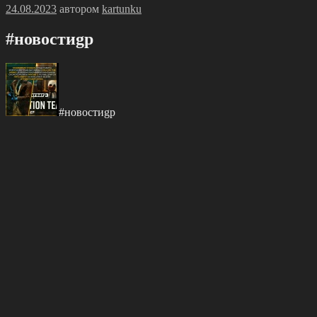
Опубликовано
24.08.2023
автором
kartunku
#новостиgр
#новостиgр