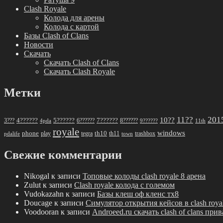
Clash Royale
Колода для арены
Колода с картой
Базы Clash of Clans
Новости
Скачать
Скачать Clash of Clans
Скачать Clash Royale
Метки
11??
201
10??
5??????
7??????
3???
4??????
6??????
8??????
4pda
9??????
11th
royale
windows
phone
th10
play
tegra
th11
trashbox
pdalife
town
Свежие комментарии
Nikogal
к записи
Топовые колоды clash royale 8 арена
Zulut
к записи
Clash royale колода с големом
Vudokazahn
к записи
Базы клеш оф кленс тх8
Doucage
к записи
Симулятор открытия кейсов в clash roya
Voodooran
к записи
Androeed.ru скачать clash of clans при