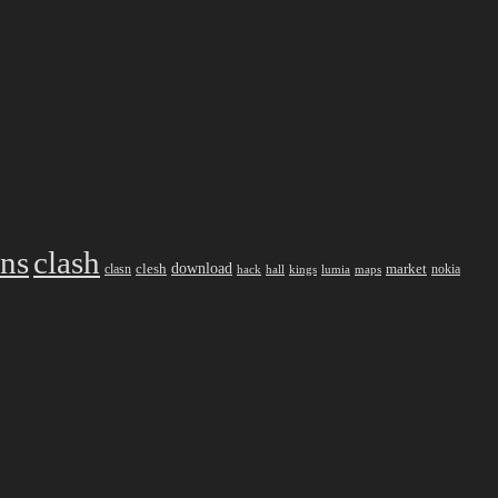
ans
clash
download
market
clesh
nokia
clasn
hack
kings
lumia
hall
maps