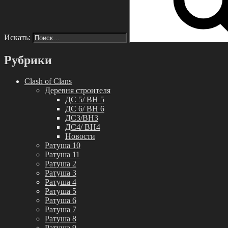
Искать:
Рубрики
Clash of Clans
Деревня строителя
ДС 5/ BH 5
ДС 6/ BH 6
ДС3/BH3
ДС4/ BH4
Новости
Ратуша 10
Ратуша 11
Ратуша 2
Ратуша 3
Ратуша 4
Ратуша 5
Ратуша 6
Ратуша 7
Ратуша 8
Ратуша 9