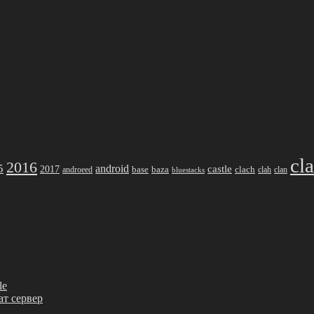
cl
2016
5
android
2017
castle
base
baza
clach
clah
clan
androeed
bluestacks
le
ват сервер