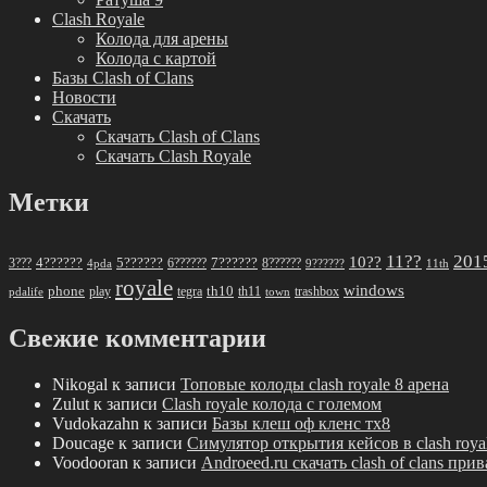
Clash Royale
Колода для арены
Колода с картой
Базы Clash of Clans
Новости
Скачать
Скачать Clash of Clans
Скачать Clash Royale
Метки
11??
201
10??
5??????
7??????
3???
4??????
6??????
8??????
4pda
9??????
11th
royale
windows
phone
th10
play
tegra
th11
trashbox
pdalife
town
Свежие комментарии
Nikogal
к записи
Топовые колоды clash royale 8 арена
Zulut
к записи
Clash royale колода с големом
Vudokazahn
к записи
Базы клеш оф кленс тх8
Doucage
к записи
Симулятор открытия кейсов в clash roya
Voodooran
к записи
Androeed.ru скачать clash of clans при