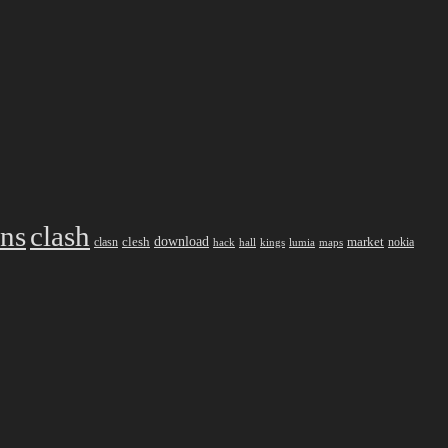
ans
clash
download
market
clesh
nokia
clasn
hack
kings
lumia
hall
maps