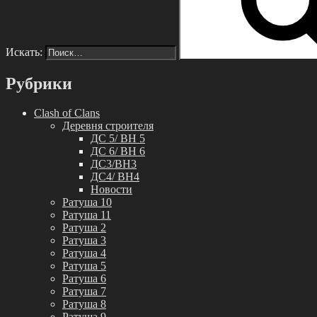
Искать:
Рубрики
Clash of Clans
Деревня строителя
ДС 5/ BH 5
ДС 6/ BH 6
ДС3/BH3
ДС4/ BH4
Новости
Ратуша 10
Ратуша 11
Ратуша 2
Ратуша 3
Ратуша 4
Ратуша 5
Ратуша 6
Ратуша 7
Ратуша 8
Ратуша 9