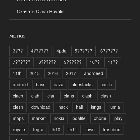
Скачать Clash Royale
МЕТКИ
3???
4??????
4pda
5??????
6??????
7??????
8??????
9??????
10??
11??
11th
2015
2016
2017
androeed
android
base
baza
bluestacks
castle
clach
clah
clan
clans
clash
clasn
clesh
download
hack
hall
kings
lumia
maps
market
nokia
pdalife
phone
play
royale
tegra
th10
th11
town
trashbox