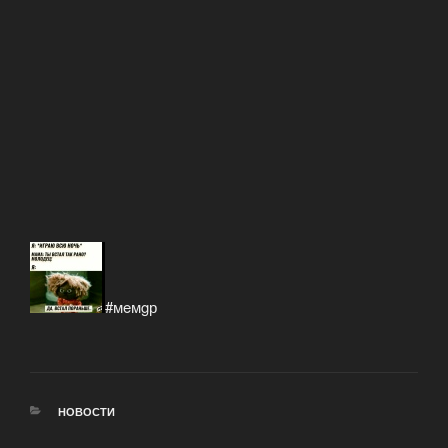
#мeмgр
РУБРИКИ
НОВОСТИ