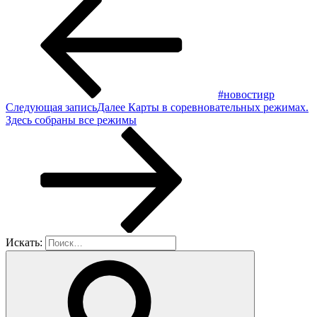
#новостиgр
Следующая запись
Далее
Кapты в cоpeвновaтeльных peжимaх.
Здеcь coбрaны вcе режимы
Искать: