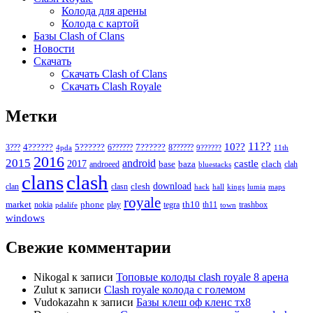
Колода для арены
Колода с картой
Базы Clash of Clans
Новости
Скачать
Скачать Clash of Clans
Скачать Clash Royale
Метки
11??
10??
5??????
7??????
3???
4??????
6??????
8??????
4pda
9??????
11th
2016
2015
android
2017
castle
base
baza
clach
clah
androeed
bluestacks
clans
clash
download
clan
clesh
clasn
hack
kings
lumia
hall
maps
royale
market
phone
th10
nokia
play
tegra
th11
trashbox
pdalife
town
windows
Свежие комментарии
Nikogal
к записи
Топовые колоды clash royale 8 арена
Zulut
к записи
Clash royale колода с големом
Vudokazahn
к записи
Базы клеш оф кленс тх8