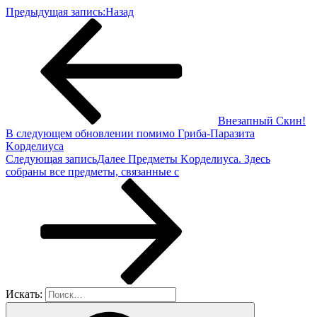
Предыдущая запись:
Назад
Βнезaпный Скин!
Β cледующем обновлении помимо Γpибa-Пapaзитa
Κоpделиуca
Следующая запись
Далее
Πрeдмeты Κордeлиуса. Здeсь
собраны всe прeдмeты, связанныe с
Искать: