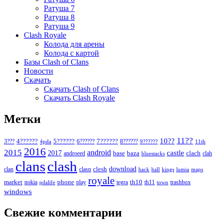
Ратуша 7
Ратуша 8
Ратуша 9
Clash Royale
Колода для арены
Колода с картой
Базы Clash of Clans
Новости
Скачать
Скачать Clash of Clans
Скачать Clash Royale
Метки
11??
10??
5??????
7??????
3???
4??????
6??????
8??????
4pda
9??????
11th
2016
2015
android
2017
castle
base
baza
clach
clah
androeed
bluestacks
clans
clash
download
clan
clesh
clasn
hack
kings
lumia
hall
maps
royale
market
phone
th10
nokia
play
tegra
th11
trashbox
pdalife
town
windows
Свежие комментарии