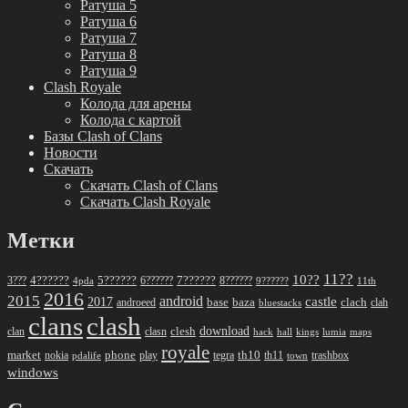
Ратуша 5
Ратуша 6
Ратуша 7
Ратуша 8
Ратуша 9
Clash Royale
Колода для арены
Колода с картой
Базы Clash of Clans
Новости
Скачать
Скачать Clash of Clans
Скачать Clash Royale
Метки
11??
10??
5??????
7??????
3???
4??????
6??????
8??????
4pda
9??????
11th
2016
2015
android
2017
castle
base
baza
clach
clah
androeed
bluestacks
clans
clash
download
clan
clesh
clasn
hack
kings
lumia
hall
maps
royale
market
phone
th10
nokia
play
tegra
th11
trashbox
pdalife
town
windows