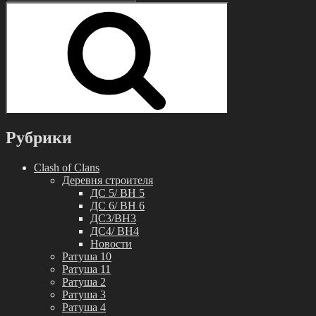
Поиск
Рубрики
Clash of Clans
Деревня строителя
ДС 5/ BH 5
ДС 6/ BH 6
ДС3/BH3
ДС4/ BH4
Новости
Ратуша 10
Ратуша 11
Ратуша 2
Ратуша 3
Ратуша 4