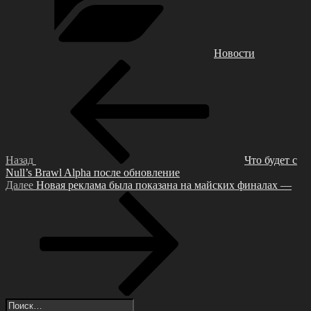
Новости
Навигация
Предыдущая
запись:
по
записям
Назад
Что будет с
Null’s Brawl Alpha после обновление
Следующая
Далее
Новая реклама была показана на майских финалах —
запись
Искать: