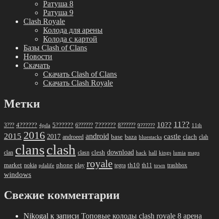
Ратуша 8
Ратуша 9
Clash Royale
Колода для арены
Колода с картой
Базы Clash of Clans
Новости
Скачать
Скачать Clash of Clans
Скачать Clash Royale
Метки
11??
10??
5??????
7??????
3???
4??????
6??????
8??????
4pda
9??????
11th
2016
2015
android
2017
castle
base
baza
clach
clah
androeed
bluestacks
clans
clash
download
clan
clesh
clasn
hack
kings
lumia
hall
maps
royale
market
phone
th10
nokia
play
tegra
th11
trashbox
pdalife
town
windows
Свежие комментарии
Nikogal
к записи
Топовые колоды clash royale 8 арена