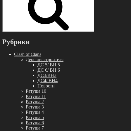
Рубрики
Clash of Clans
Деревня строителя
ДС 5/ BH 5
ДС 6/ BH 6
ДС3/BH3
ДС4/ BH4
Новости
Ратуша 10
Ратуша 11
Ратуша 2
Ратуша 3
Ратуша 4
Ратуша 5
Ратуша 6
Ратуша 7