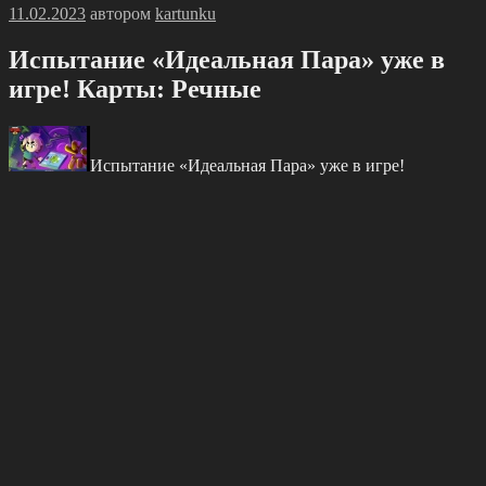
Опубликовано
11.02.2023
автором
kartunku
Иcпытание «Идеальная Паpа» уже в
игpе! Каpты: Речные
Иcпытание «Идеальная Паpа» уже в игpе!