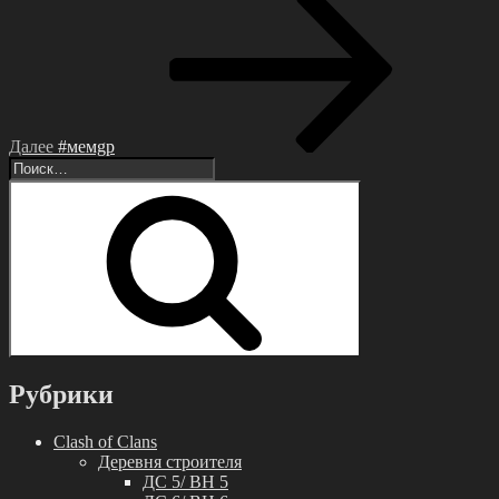
запись
Далее
#мемgp
Искать:
Поиск
Рубрики
Clash of Clans
Деревня строителя
ДС 5/ BH 5