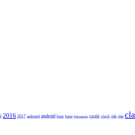
cl
2016
5
android
2017
castle
base
baza
clach
clah
clan
androeed
bluestacks