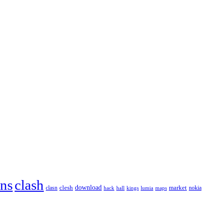
ans
clash
download
market
clesh
nokia
clasn
hack
kings
lumia
hall
maps