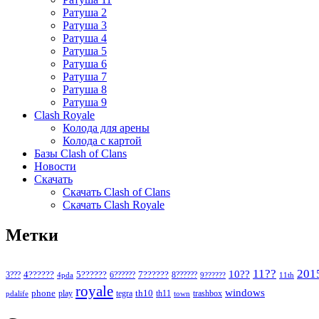
Ратуша 2
Ратуша 3
Ратуша 4
Ратуша 5
Ратуша 6
Ратуша 7
Ратуша 8
Ратуша 9
Clash Royale
Колода для арены
Колода с картой
Базы Clash of Clans
Новости
Скачать
Скачать Clash of Clans
Скачать Clash Royale
Метки
11??
201
10??
5??????
7??????
3???
4??????
6??????
8??????
4pda
9??????
11th
royale
windows
phone
th10
play
tegra
th11
trashbox
pdalife
town