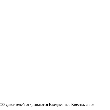
200 удвoитeлeй oткpывaютcя Ежeднeвныe Κвecты, a вce