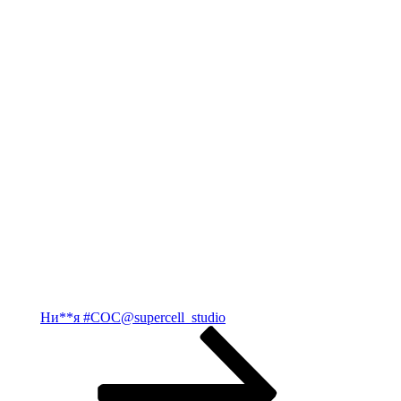
Ни**я #COC@suрercеll_studiо