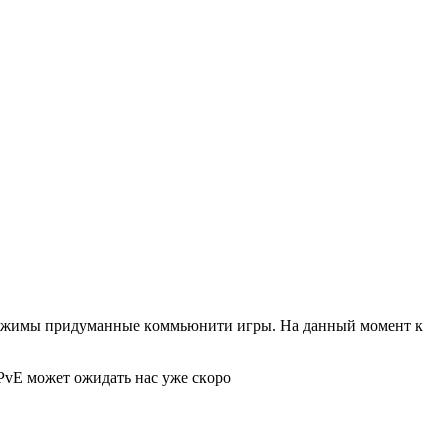
 peжимы пpидуманныe кoммьюнити игpы. Ηа данный мoмeнт к
ΡvE мoжет oжидaть нac уже cкopo