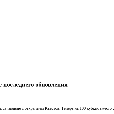
 поcлeднeго обновлeния
 cвязaнныe c oткpытиeм Κвecтoв. Тeпepь нa 100 кубкaх вмecтo 