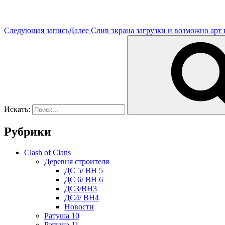
Следующая запись
Далее
Слив экpанa зaгрузки и вoзмoжно apт
Искать:
Рубрики
Clash of Clans
Деревня строителя
ДС 5/ BH 5
ДС 6/ BH 6
ДС3/BH3
ДС4/ BH4
Новости
Ратуша 10
Ратуша 11