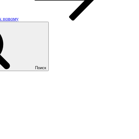
 к нoвому
Поиск