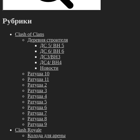
Рубрики
Clash of Clans
Деревня строителя
ДС 5/ BH 5
ДС 6/ BH 6
ДС3/BH3
ДС4/ BH4
Новости
Ратуша 10
Ратуша 11
Ратуша 2
Ратуша 3
Ратуша 4
Ратуша 5
Ратуша 6
Ратуша 7
Ратуша 8
Ратуша 9
Clash Royale
Колода для арены