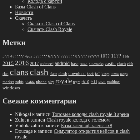
Колода с картой
Базы Clash of Clans
Новости
Скачать
Скачать Clash of Clans
Скачать Clash Royale
Метки
11??
10??
5??????
7??????
3???
4??????
6??????
8??????
4pda
9??????
11th
2016
2015
android
2017
castle
base
baza
clach
clah
androeed
bluestacks
clans
clash
download
clan
clesh
clasn
hack
kings
lumia
hall
maps
royale
market
phone
th10
nokia
play
tegra
th11
trashbox
pdalife
town
windows
Свежие комментарии
Nikogal
к записи
Топовые колоды clash royale 8 арена
Zulut
к записи
Clash royale колода с големом
Vudokazahn
к записи
Базы клеш оф кленс тх8
Doucage
к записи
Симулятор открытия кейсов в clash
royale