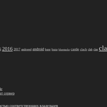
cl
2016
5
android
2017
castle
base
baza
clach
clah
clan
androeed
bluestacks
le
ват сервер
остью соответствующих владельцев