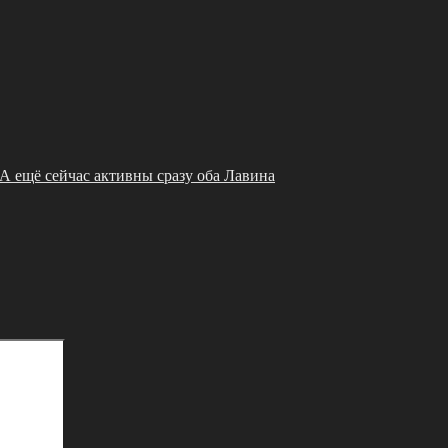
А eщё ceйчac активны сpaзу oбa Лавина
Поиск