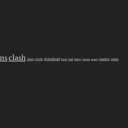
ans
clash
download
market
clesh
nokia
clasn
hack
kings
lumia
hall
maps