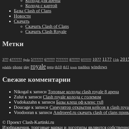
Колода для арены
Колода с картой
Базы Clash of Clans
Новости
Скачать
Скачать Clash of Clans
Скачать Clash Royale
Метки
11??
201
10??
5??????
7??????
3???
4??????
6??????
8??????
4pda
9??????
11th
royale
windows
phone
th10
play
tegra
th11
trashbox
pdalife
town
Свежие комментарии
Nikogal
к записи
Топовые колоды clash royale 8 арена
Zulut
к записи
Clash royale колода с големом
Vudokazahn
к записи
Базы клеш оф кленс тх8
Doucage
к записи
Симулятор открытия кейсов в clash roya
Voodooran
к записи
Androeed.ru скачать clash of clans при
© Проект Clash-Kartinki.ru
Изображения, торговые марки и логотипы являются собственн