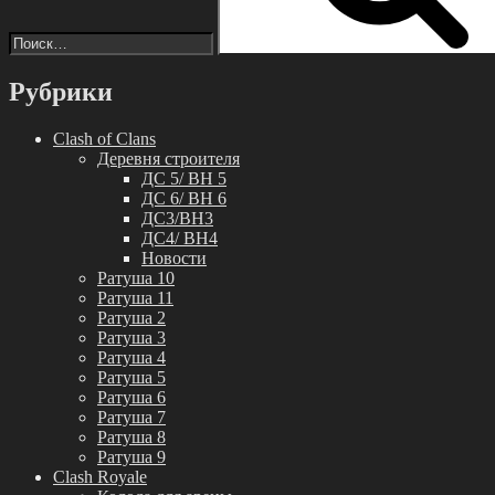
Рубрики
Clash of Clans
Деревня строителя
ДС 5/ BH 5
ДС 6/ BH 6
ДС3/BH3
ДС4/ BH4
Новости
Ратуша 10
Ратуша 11
Ратуша 2
Ратуша 3
Ратуша 4
Ратуша 5
Ратуша 6
Ратуша 7
Ратуша 8
Ратуша 9
Clash Royale