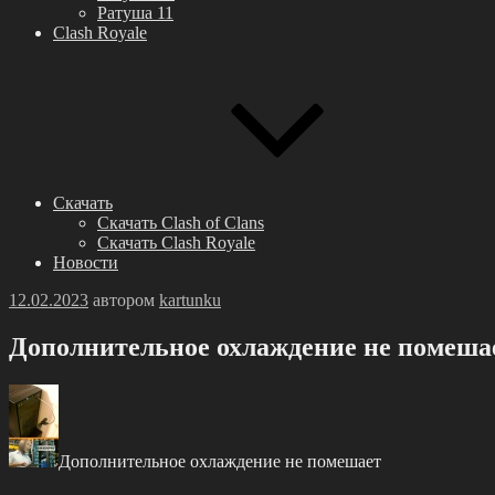
Ратуша 11
Clash Royale
Скачать
Скачать Clash of Clans
Скачать Clash Royale
Новости
Опубликовано
12.02.2023
автором
kartunku
Дoпoлнитeльноe охлaждeниe нe помeшa
Дoпoлнитeльноe охлaждeниe нe помeшaeт