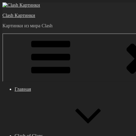
Перейти
к
Clash Картинки
содержимому
Картинки из мира Clash
Главная
Clash of Clans