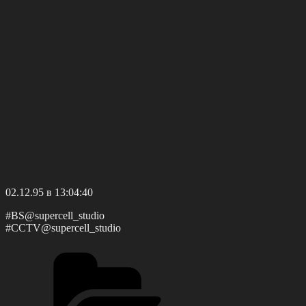
02.12.95 в 13:04:40
#BS@suрerсell_studio
#CCΤV@suреrсell_studio
Рубрики