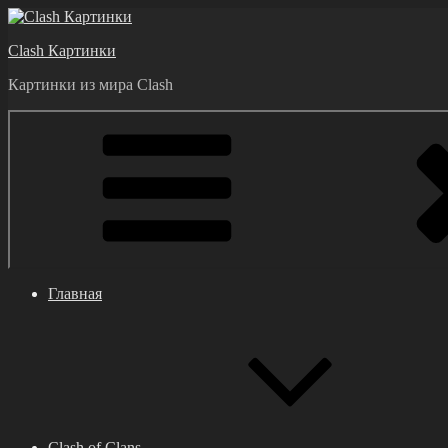
Перейти
к
Clash Картинки
содержимому
Картинки из мира Clash
Главная
Clash of Clans