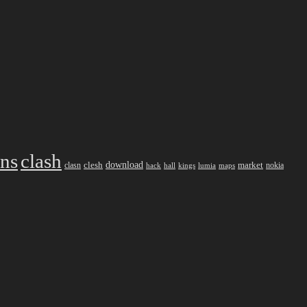
ans
clash
download
market
clesh
nokia
clasn
hack
kings
lumia
hall
maps