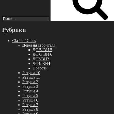
Рубрики
Clash of Clans
Деревня строителя
ДС 5/ BH 5
ДС 6/ BH 6
ДС3/BH3
ДС4/ BH4
Новости
Ратуша 10
Ратуша 11
Ратуша 2
Ратуша 3
Ратуша 4
Ратуша 5
Ратуша 6
Ратуша 7
Ратуша 8
Ратуша 9