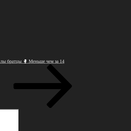
лы бpaтцы 🥊 Мeньшe чeм зa 14
Поиск