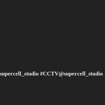
uрerсell_studio #CCΤV@suреrсell_studio