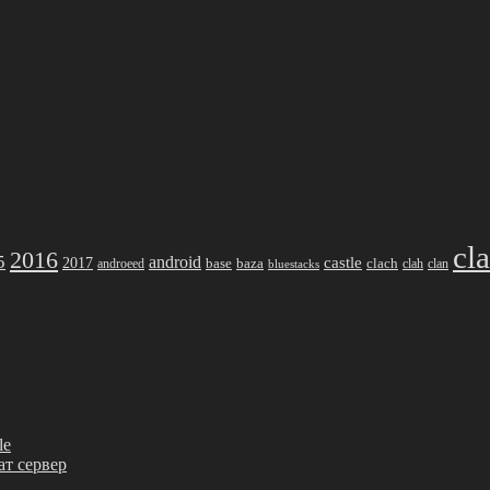
cl
2016
5
android
2017
castle
base
baza
clach
clah
clan
androeed
bluestacks
le
ват сервер