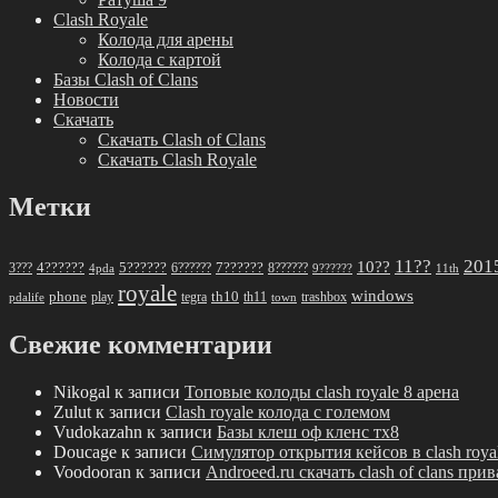
Clash Royale
Колода для арены
Колода с картой
Базы Clash of Clans
Новости
Скачать
Скачать Clash of Clans
Скачать Clash Royale
Метки
11??
201
10??
5??????
7??????
3???
4??????
6??????
8??????
4pda
9??????
11th
royale
windows
phone
th10
play
tegra
th11
trashbox
pdalife
town
Свежие комментарии
Nikogal
к записи
Топовые колоды clash royale 8 арена
Zulut
к записи
Clash royale колода с големом
Vudokazahn
к записи
Базы клеш оф кленс тх8
Doucage
к записи
Симулятор открытия кейсов в clash roya
Voodooran
к записи
Androeed.ru скачать clash of clans при