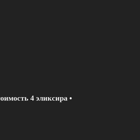
oимocть 4 эликcира •