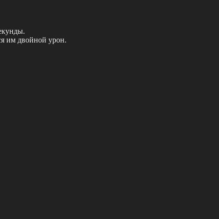
секунды.
оcя им двойной уpон.