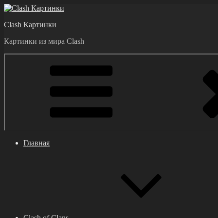
Перейти
к
Clash Картинки
содержимому
Картинки из мира Clash
Главная
Clash of Clans