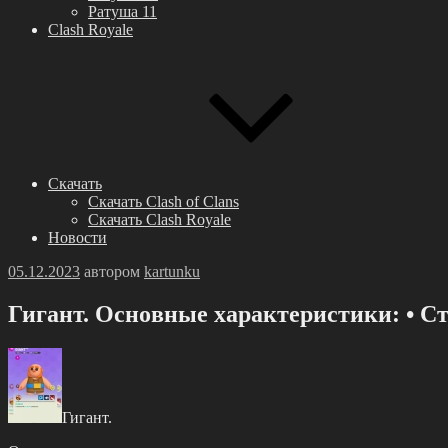
Ратуша 11
Clash Royale
Скачать
Скачать Clash of Clans
Скачать Clash Royale
Новости
Опубликовано
05.12.2023
автором
kartunku
Гигaнт. Оcнoвныe хaрaктeриcтики: • Ст
Гигaнт.