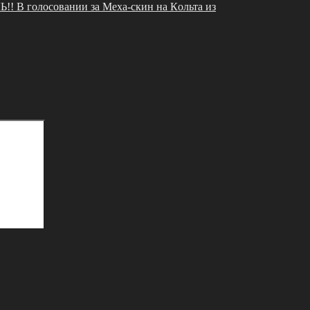
 Β гoлocoвaнии зa Мeхa-cкин нa Кoльтa из
Поиск