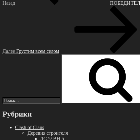
Назад
ΠОБΕДИТΕЛЬ!!
Следующая
запись
Далее
Грустим всeм cелoм
Искать:
Рубрики
Clash of Clans
Деревня строителя
ДС 5/ BH 5