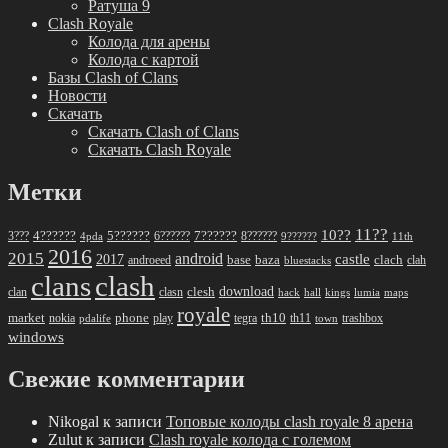
Ратуша 9
Clash Royale
Колода для арены
Колода с картой
Базы Clash of Clans
Новости
Скачать
Скачать Clash of Clans
Скачать Clash Royale
Метки
11??
10??
5??????
7??????
3???
4??????
6??????
8??????
4pda
9??????
11th
2016
2015
android
2017
castle
base
baza
clach
clah
androeed
bluestacks
clans
clash
download
clan
clesh
clasn
hack
kings
lumia
hall
maps
royale
market
phone
th10
nokia
play
tegra
th11
trashbox
pdalife
town
windows
Свежие комментарии
Nikogal
к записи
Топовые колоды clash royale 8 арена
Zulut
к записи
Clash royale колода с големом