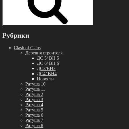
Рубрики
Clash of Clans
Деревня строителя
ДС 5/ BH 5
ДС 6/ BH 6
ДС3/BH3
ДС4/ BH4
Новости
Ратуша 10
Ратуша 11
Ратуша 2
Ратуша 3
Ратуша 4
Ратуша 5
Ратуша 6
Ратуша 7
Ратуша 8