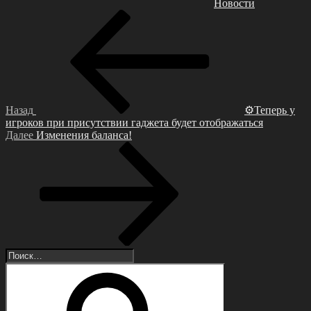
Новости
Навигация
Предыдущая
запись:
по
записям
Назад
⚙Теперь у
игроков при присутствии гаджета будет отображаться
Следующая
Далее
Изменения баланса!
запись
Искать:
Поиск