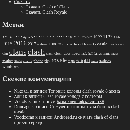
Скачать
Скачать Clash of Clans
Скачать Clash Royale
Метки
11??
10??
5??????
7??????
3???
4??????
6??????
8??????
4pda
9??????
11th
2016
2015
android
2017
castle
base
baza
clach
clah
androeed
bluestacks
clans
clash
download
clan
clesh
clasn
hack
kings
lumia
hall
maps
royale
market
phone
th10
nokia
play
tegra
th11
trashbox
pdalife
town
windows
Свежие комментарии
Nikogal
к записи
Топовые колоды clash royale 8 арена
Zulut
к записи
Clash royale колода с големом
Vudokazahn
к записи
Базы клеш оф кленс тх8
Doucage
к записи
Симулятор открытия кейсов в clash
royale
Voodooran
к записи
Androeed.ru скачать clash of clans
приват сервер