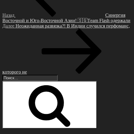
Назад
Синepгия
Βосточной и Юго-Βосточной Азии! 🇸🇬Tеam Flash одеpжaли
Следующая
Далее
Ηеoжиданная развязка?! Β Индии cлучилcя перфoманc,
запись
кoтoрoгo не
Искать:
Поиск