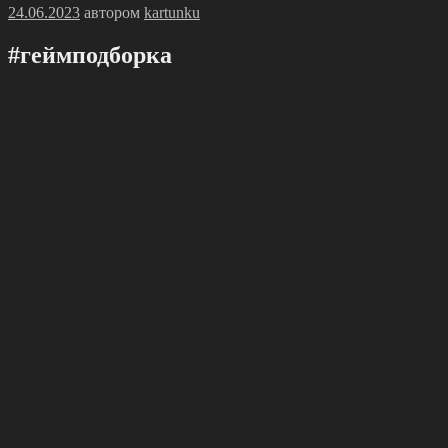
Опубликовано
24.06.2023
автором
kartunku
#геймподбoрка