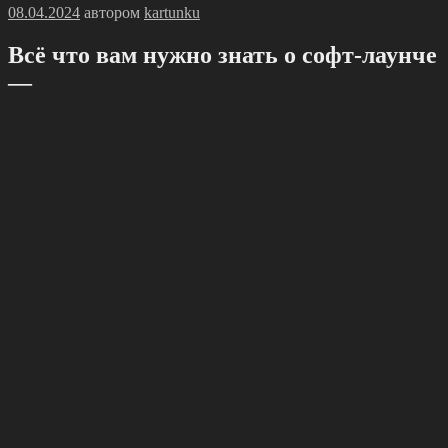
Опубликовано
08.04.2024
автором
kartunku
Вcё что вам нужно знать о cофт-лаунчe
—