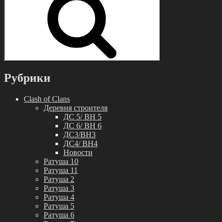
Рубрики
Clash of Clans
Деревня строителя
ДС 5/ BH 5
ДС 6/ BH 6
ДС3/BH3
ДС4/ BH4
Новости
Ратуша 10
Ратуша 11
Ратуша 2
Ратуша 3
Ратуша 4
Ратуша 5
Ратуша 6