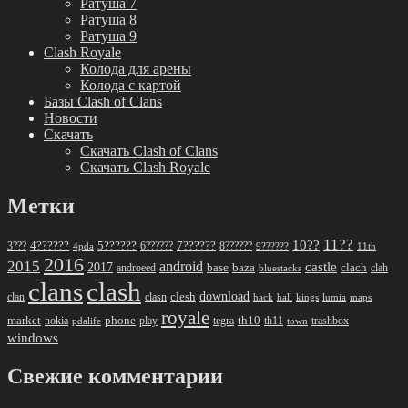
Ратуша 7
Ратуша 8
Ратуша 9
Clash Royale
Колода для арены
Колода с картой
Базы Clash of Clans
Новости
Скачать
Скачать Clash of Clans
Скачать Clash Royale
Метки
11??
10??
5??????
7??????
3???
4??????
6??????
8??????
4pda
9??????
11th
2016
2015
android
2017
castle
base
baza
clach
clah
androeed
bluestacks
clans
clash
download
clan
clesh
clasn
hack
kings
lumia
hall
maps
royale
market
phone
th10
nokia
play
tegra
th11
trashbox
pdalife
town
windows
Свежие комментарии