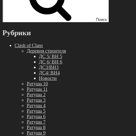
Поиск
Рубрики
Clash of Clans
Деревня строителя
ДС 5/ BH 5
ДС 6/ BH 6
ДС3/BH3
ДС4/ BH4
Новости
Ратуша 10
Ратуша 11
Ратуша 2
Ратуша 3
Ратуша 4
Ратуша 5
Ратуша 6
Ратуша 7
Ратуша 8
Ратуша 9