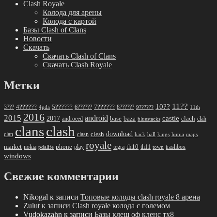
Clash Royale
Колода для арены
Колода с картой
Базы Clash of Clans
Новости
Скачать
Скачать Clash of Clans
Скачать Clash Royale
Метки
11??
10??
5??????
7??????
3???
4??????
6??????
8??????
4pda
9??????
11th
2016
2015
android
2017
castle
base
baza
clach
clah
androeed
bluestacks
clans
clash
download
clan
clesh
clasn
hack
kings
lumia
hall
maps
royale
market
phone
th10
nokia
play
tegra
th11
trashbox
pdalife
town
windows
Свежие комментарии
Nikogal
к записи
Топовые колоды clash royale 8 арена
Zulut
к записи
Clash royale колода с големом
Vudokazahn
к записи
Базы клеш оф кленс тх8