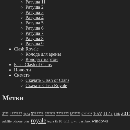
Ратуша 11
Ратуша 2
Ратуша 3
Ратуша 4
Ратуша 5
Ратуша 6
Ратуша 7
Ратуша 8
Ратуша 9
Clash Royale
Колода для арены
Колода с картой
Базы Clash of Clans
Новости
Скачать
Скачать Clash of Clans
Скачать Clash Royale
Метки
11??
201
10??
5??????
7??????
3???
4??????
6??????
8??????
4pda
9??????
11th
royale
windows
phone
th10
play
tegra
th11
trashbox
pdalife
town