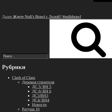
Далее
Ждете Null’s Brawl с Лолой? #nullsbrawl
Искать:
Рубрики
Clash of Clans
Деревня строителя
ДС 5/ BH 5
ДС 6/ BH 6
ДС3/BH3
ДС4/ BH4
Новости
Ратуша 10