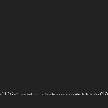
cl
2016
5
android
2017
castle
base
baza
clach
clah
clan
androeed
bluestacks