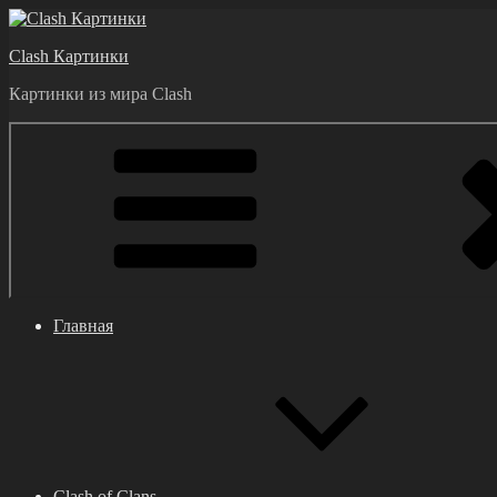
Перейти
к
Clash Картинки
содержимому
Картинки из мира Clash
Главная
Clash of Clans