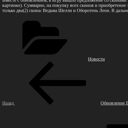
Вместе с обновлением, в игру вышло предложение со скинами 
картинке). Суммарно, на покупку всех скинов и приобретение 
только два(2) скина: Ведьма Шелли и Оборотень Леон. В дальн
Рубрики
Новости
Навигация
Предыдущая
запись:
по
записям
Назад
Обновление Br
Следующая
запись