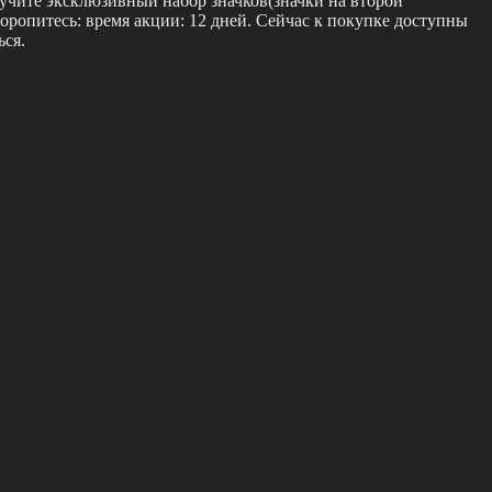
учите эксклюзивный набор значков(значки на второй
оропитесь: время акции: 12 дней. Сейчас к покупке доступны
ься.