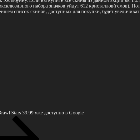
к Хеллоуину. Если вы купите все скины из данной акции вы пол
эксклюзивного набора значков уйдут 612 кристаллов(гемов). Пот
ейшем список скинов, доступных для покупки, будет увеличиват
awl Stars 39.99 уже доступно в Google