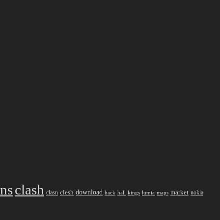
ans
clash
download
market
clesh
nokia
clasn
hack
kings
lumia
hall
maps