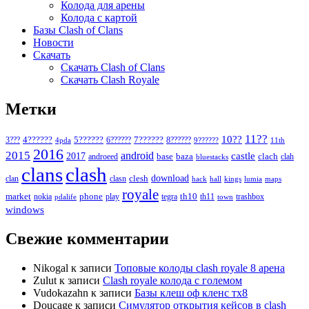
Колода для арены
Колода с картой
Базы Clash of Clans
Новости
Скачать
Скачать Clash of Clans
Скачать Clash Royale
Метки
11??
10??
5??????
7??????
3???
4??????
6??????
8??????
4pda
9??????
11th
2016
2015
android
2017
castle
base
baza
clach
clah
androeed
bluestacks
clans
clash
download
clan
clesh
clasn
hack
kings
lumia
hall
maps
royale
market
phone
th10
nokia
play
tegra
th11
trashbox
pdalife
town
windows
Свежие комментарии
Nikogal
к записи
Топовые колоды clash royale 8 арена
Zulut
к записи
Clash royale колода с големом
Vudokazahn
к записи
Базы клеш оф кленс тх8
Doucage
к записи
Симулятор открытия кейсов в clash