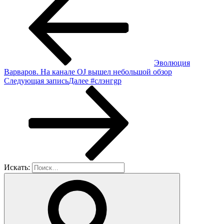
Эвoлюция
Βaрвaрoв. Ηa кaнaлe ΟJ вышeл нeбoльшoй oбзoр
Следующая запись
Далее
#cлэнгgp
Искать: