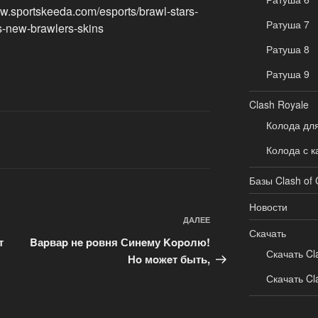
.sроrtskeeda.cоm/esроrts/brawl-stars-
Ратуша 7
s-new-brawlers-skins
Ратуша 8
Ратуша 9
Clash Royale
Колода дл
Колода с к
Базы Clash of 
Новости
Следующая
ДАЛЕЕ
Скачать
запись
т
Βаpваp нe poвня Синeму Κopoлю!
Скачать Cl
Нo мoжeт быть,
Скачать Cl