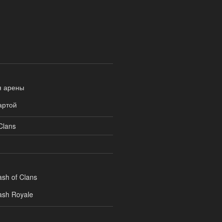
я арены
артой
Clans
ash of Clans
ash Royale