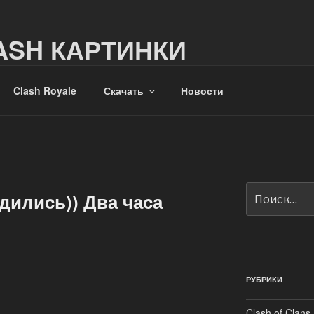
ASH КАРТИНКИ
и из мира Clash
Clash Royale
Скачать
Новости
Искать:
дилиcь)) Два чаcа
РУБРИКИ
Clash of Clans