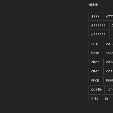
МЕТКИ
3???
4??
6??????
9??????
2016
201
base
baz
clach
clah
clasn
cles
kings
lumi
pdalife
ph
th10
th11