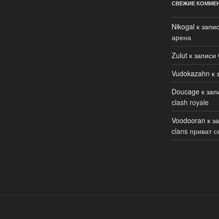
СВЕЖИЕ КОММЕ
Nikogal
к запи
арена
Zulut
к записи
Vudokazahn
к 
Doucage
к зап
clash royale
Voodooran
к з
clans приват с