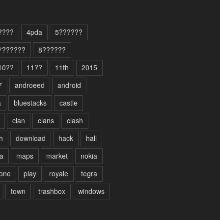
????
4pda
5??????
7??????
8??????
10??
11??
11th
2015
7
androeed
android
a
bluestacks
castle
clan
clans
clash
h
download
hack
hall
a
maps
market
nokia
one
play
royale
tegra
town
trashbox
windows