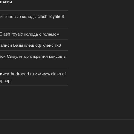
НТАРИИ
си
Топовые колоды clash royale 8
Clash royale колода с големом
записи
Базы клеш оф кленс тх8
иси
Симулятор открытия кейсов в
аписи
Androeed.ru скачать clash of
ервер