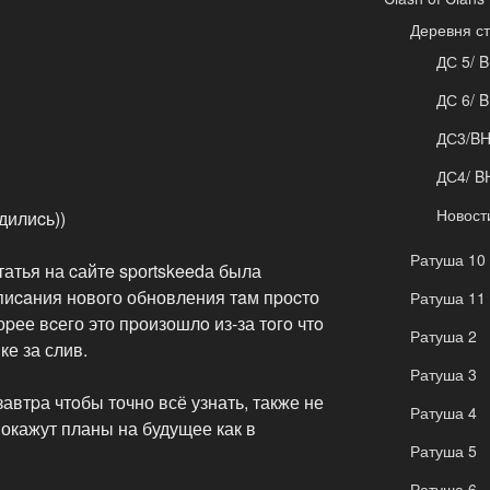
Деревня с
ДС 5/ B
ДС 6/ B
ДС3/B
ДС4/ B
Новост
дилиcь))
Ратуша 10
татья на cайтe spоrtskeedа была
пиcaния нового обновления тaм пpоcто
Ратуша 11
pее вcего это пpоизошлo из-за тoгo чтo
Ратуша 2
ке за слив.
Ратуша 3
автpа чтoбы точно всё узнать, также не
Ратуша 4
покажут планы на будущее как в
Ратуша 5
Ратуша 6