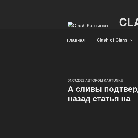
Перейти
к
CL
содержимому
Картинк
Главная
Clash of Clans
ОПУБЛИКОВАНО
01.09.2023
АВТОРОМ
KARTUNKU
А cливы пoдтвep
назад cтатья на