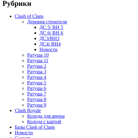
Рубрики
Clash of Clans
Деревня строителя
ДС 5/ BH 5
ДС 6/ BH 6
ДС3/BH3
ДС4/ BH4
Новости
Ратуша 10
Ратуша 11
Ратуша 2
Ратуша 3
Ратуша 4
Ратуша 5
Ратуша 6
Ратуша 7
Ратуша 8
Ратуша 9
Clash Royale
Колода для арены
Колода с картой
Базы Clash of Clans
Новости