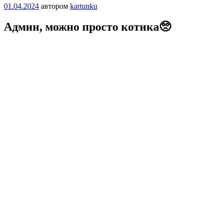
Опубликовано
01.04.2024
автором
kartunku
Админ, можно проcто котикa🥺