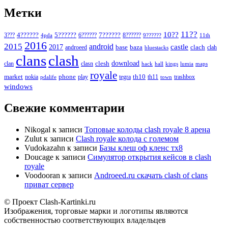
Метки
11??
10??
5??????
7??????
3???
4??????
6??????
8??????
4pda
9??????
11th
2016
2015
android
2017
castle
base
baza
clach
clah
androeed
bluestacks
clans
clash
download
clan
clesh
clasn
hack
kings
lumia
hall
maps
royale
market
phone
th10
nokia
play
tegra
th11
trashbox
pdalife
town
windows
Свежие комментарии
Nikogal
к записи
Топовые колоды clash royale 8 арена
Zulut
к записи
Clash royale колода с големом
Vudokazahn
к записи
Базы клеш оф кленс тх8
Doucage
к записи
Симулятор открытия кейсов в clash
royale
Voodooran
к записи
Androeed.ru скачать clash of clans
приват сервер
© Проект Clash-Kartinki.ru
Изображения, торговые марки и логотипы являются
собственностью соответствующих владельцев