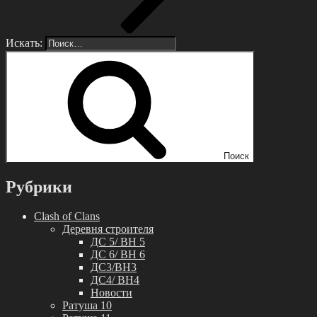
Искать:
Поиск
Рубрики
Clash of Clans
Деревня строителя
ДС 5/ BH 5
ДС 6/ BH 6
ДС3/BH3
ДС4/ BH4
Новости
Ратуша 10