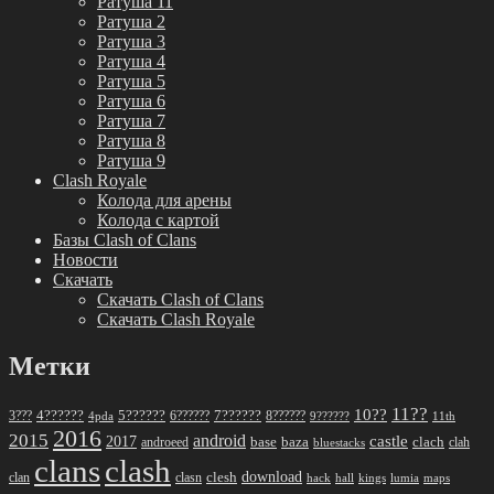
Ратуша 11
Ратуша 2
Ратуша 3
Ратуша 4
Ратуша 5
Ратуша 6
Ратуша 7
Ратуша 8
Ратуша 9
Clash Royale
Колода для арены
Колода с картой
Базы Clash of Clans
Новости
Скачать
Скачать Clash of Clans
Скачать Clash Royale
Метки
11??
10??
5??????
7??????
3???
4??????
6??????
8??????
4pda
9??????
11th
2016
2015
android
2017
castle
base
baza
clach
clah
androeed
bluestacks
clans
clash
download
clan
clesh
clasn
hack
kings
lumia
hall
maps