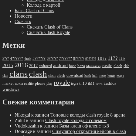
Колода с картой
Базы Clash of Clans
Новости
Скачать
Скачать Clash of Clans
Скачать Clash Royale
Метки
11??
10??
5??????
7??????
3???
4??????
6??????
8??????
4pda
9??????
11th
2016
2015
android
2017
castle
base
baza
clach
clah
androeed
bluestacks
clans
clash
download
clan
clesh
clasn
hack
kings
lumia
hall
maps
royale
market
phone
th10
nokia
play
tegra
th11
trashbox
pdalife
town
windows
Свежие комментарии
Nikogal
к записи
Топовые колоды clash royale 8 арена
Zulut
к записи
Clash royale колода с големом
Vudokazahn
к записи
Базы клеш оф кленс тх8
Doucage
к записи
Симулятор открытия кейсов в clash