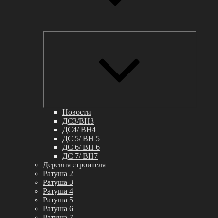
Раскрыт
дочерне
меню
Новости
ДС3/BH3
ДС4/ BH4
ДС 5/ BH 5
ДС 6/ BH 6
ДС 7/ BH7
Деревня строителя
Ратуша 2
Ратуша 3
Ратуша 4
Ратуша 5
Ратуша 6
Ратуша 7