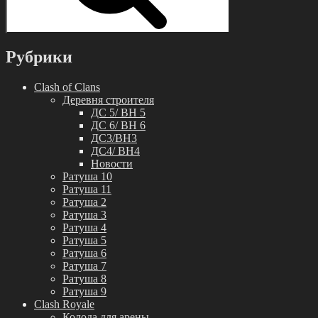
Рубрики
Clash of Clans
Деревня строителя
ДС 5/ BH 5
ДС 6/ BH 6
ДС3/BH3
ДС4/ BH4
Новости
Ратуша 10
Ратуша 11
Ратуша 2
Ратуша 3
Ратуша 4
Ратуша 5
Ратуша 6
Ратуша 7
Ратуша 8
Ратуша 9
Clash Royale
Колода для арены