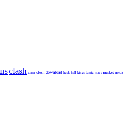
ans
clash
download
market
clesh
nokia
clasn
hack
kings
lumia
hall
maps