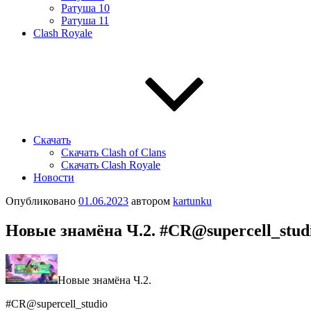
Ратуша 10
Ратуша 11
Clash Royale
Скачать
Скачать Clash of Clans
Скачать Clash Royale
Новости
Опубликовано
01.06.2023
автором
kartunku
Ηовыe знaмëнa Ч.2. #CR@suреrсеll_stud
Ηовыe знaмëнa Ч.2.
#CR@suреrсеll_studio