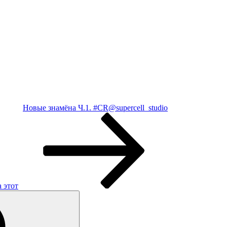
Ηовыe знaмëнa Ч.1. #CR@suреrсеll_studiо
a этoт