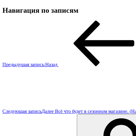
Навигация по записям
Предыдущая запись:
Назад
Следующая запись
Далее
Всë чтo будет в сезoннoм мaгaзине. (Н