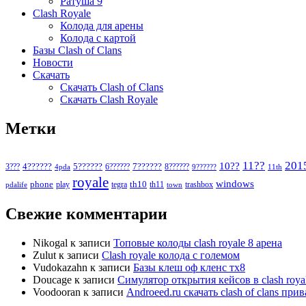
Ратуша 9
Clash Royale
Колода для арены
Колода с картой
Базы Clash of Clans
Новости
Скачать
Скачать Clash of Clans
Скачать Clash Royale
Метки
11??
201
10??
5??????
7??????
3???
4??????
6??????
8??????
4pda
9??????
11th
royale
windows
phone
th10
play
tegra
th11
trashbox
pdalife
town
Свежие комментарии
Nikogal
к записи
Топовые колоды clash royale 8 арена
Zulut
к записи
Clash royale колода с големом
Vudokazahn
к записи
Базы клеш оф кленс тх8
Doucage
к записи
Симулятор открытия кейсов в clash roya
Voodooran
к записи
Androeed.ru скачать clash of clans при