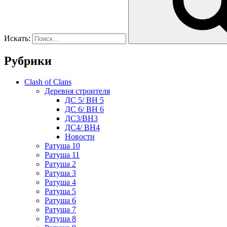
Искать:
Рубрики
Clash of Clans
Деревня строителя
ДС 5/ BH 5
ДС 6/ BH 6
ДС3/BH3
ДС4/ BH4
Новости
Ратуша 10
Ратуша 11
Ратуша 2
Ратуша 3
Ратуша 4
Ратуша 5
Ратуша 6
Ратуша 7
Ратуша 8