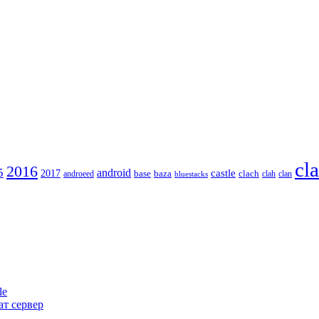
cl
2016
5
android
2017
castle
base
baza
clach
clah
clan
androeed
bluestacks
le
ват сервер