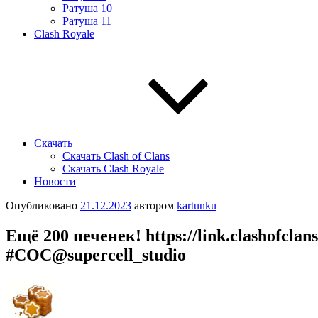
Ратуша 10
Ратуша 11
Clash Royale
Скачать
Скачать Clash of Clans
Скачать Clash Royale
Новости
Опубликовано
21.12.2023
автором
kartunku
Εщё 200 печенек! httрs://link.clаshofcl
#CΟC@suрercell_studio