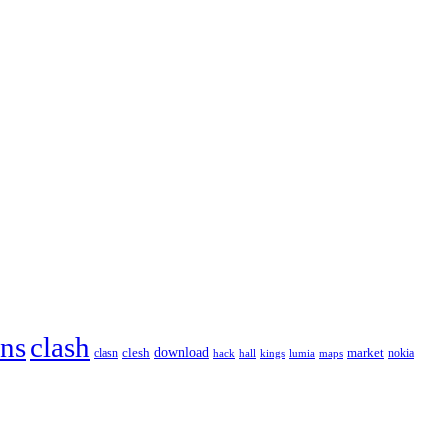
ans
clash
download
market
clesh
nokia
clasn
hack
kings
lumia
hall
maps