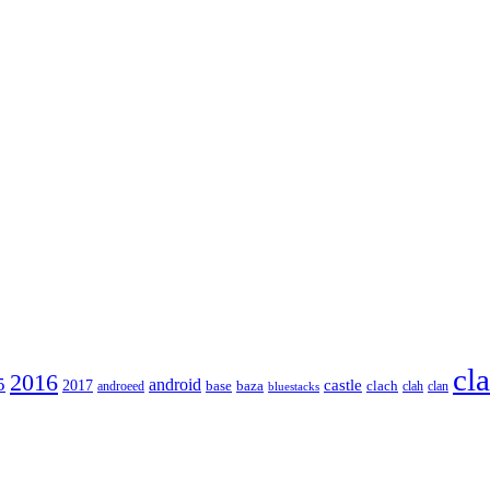
cl
2016
5
android
2017
castle
base
baza
clach
clah
clan
androeed
bluestacks