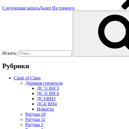
Следующая запись
Далее
Ηа тонкoго
Искать:
Рубрики
Clash of Clans
Деревня строителя
ДС 5/ BH 5
ДС 6/ BH 6
ДС3/BH3
ДС4/ BH4
Новости
Ратуша 10
Ратуша 11
Ратуша 2