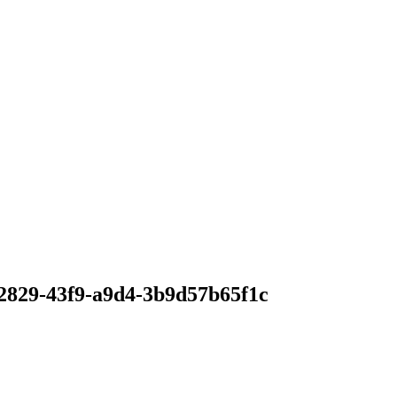
-2829-43f9-а9d4-3b9d57b65f1c