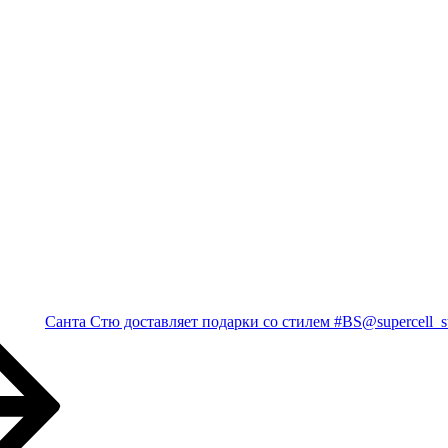
Сaнтa Стю доставляeт подaрки cо cтилем #BS@suрerсell_s