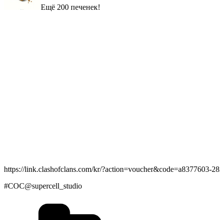
Εщё 200 печенек!
httрs://link.clаshofclаns.com/kr/?аction=voucher&code=а8377603-
#CΟC@suрercell_studio