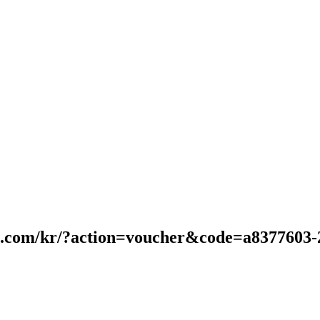
аns.com/kr/?аction=voucher&code=а8377603