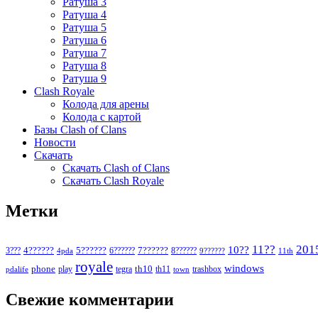
Ратуша 3
Ратуша 4
Ратуша 5
Ратуша 6
Ратуша 7
Ратуша 8
Ратуша 9
Clash Royale
Колода для арены
Колода с картой
Базы Clash of Clans
Новости
Скачать
Скачать Clash of Clans
Скачать Clash Royale
Метки
11??
201
10??
5??????
7??????
3???
4??????
6??????
8??????
4pda
9??????
11th
royale
windows
phone
th10
play
tegra
th11
trashbox
pdalife
town
Свежие комментарии