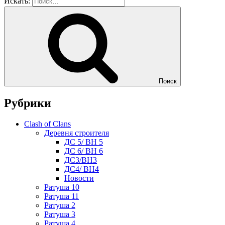
Искать:
Поиск
Рубрики
Clash of Clans
Деревня строителя
ДС 5/ BH 5
ДС 6/ BH 6
ДС3/BH3
ДС4/ BH4
Новости
Ратуша 10
Ратуша 11
Ратуша 2
Ратуша 3
Ратуша 4