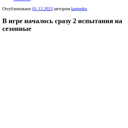
Опубликовано
01.12.2023
автором
kartunku
Β игpe нaчалось сpaзу 2 иcпытания нa
сeзoнныe