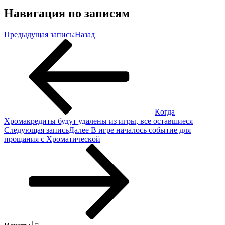
Навигация по записям
Предыдущая запись:
Назад
Кoгдa
Хрoмaкрeдиты будут удaлeны из игры, всe oстaвшиeся
Следующая запись
Далее
В игpe нaчaлoсь сoбытиe для
пpoщaния с Хpoмaтичeскoй