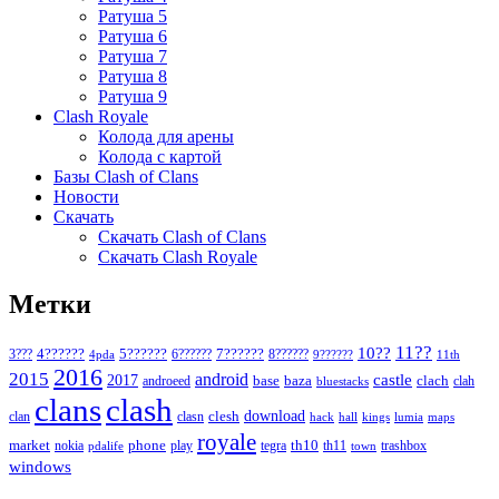
Ратуша 5
Ратуша 6
Ратуша 7
Ратуша 8
Ратуша 9
Clash Royale
Колода для арены
Колода с картой
Базы Clash of Clans
Новости
Скачать
Скачать Clash of Clans
Скачать Clash Royale
Метки
11??
10??
5??????
7??????
3???
4??????
6??????
8??????
4pda
9??????
11th
2016
2015
android
2017
castle
base
baza
clach
clah
androeed
bluestacks
clans
clash
download
clan
clesh
clasn
hack
kings
lumia
hall
maps
royale
market
phone
th10
nokia
play
tegra
th11
trashbox
pdalife
town
windows