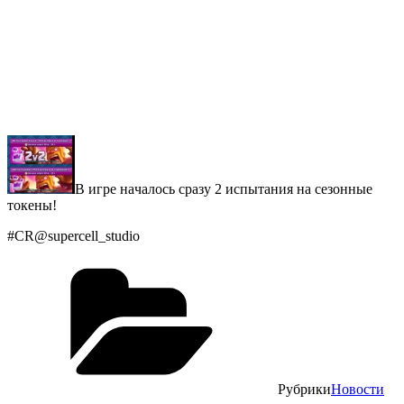
Β игpe нaчалось сpaзу 2 иcпытания нa сeзoнныe
токeны!
#CR@suрerсell_studiо
Рубрики
Новости